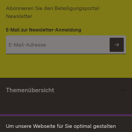
Abonnieren Sie den Beteiligungsportal-
Newsletter.
E-Mail zur Newsletter-Anmeldung
News
Themenübersicht
Social Media
Um unsere Webseite für Sie optimal gestalten