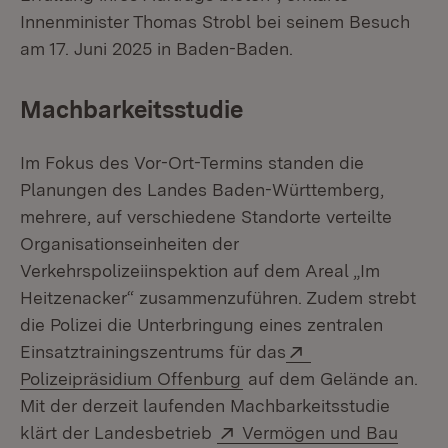
Innenminister Thomas Strobl bei seinem Besuch
am 17. Juni 2025 in Baden-Baden.
Machbarkeitsstudie
Im Fokus des Vor-Ort-Termins standen die
Planungen des Landes Baden-Württemberg,
mehrere, auf verschiedene Standorte verteilte
Organisationseinheiten der
Verkehrspolizeiinspektion auf dem Areal „Im
Heitzenacker“ zusammenzuführen. Zudem strebt
die Polizei die Unterbringung eines zentralen
Extern:
Einsatztrainingszentrums für das
(Öffnet in neuem Fenster
Polizeipräsidium Offenburg
auf dem Gelände an.
Mit der derzeit laufenden Machbarkeitsstudie
Extern:
klärt der Landesbetrieb
Vermögen und Bau