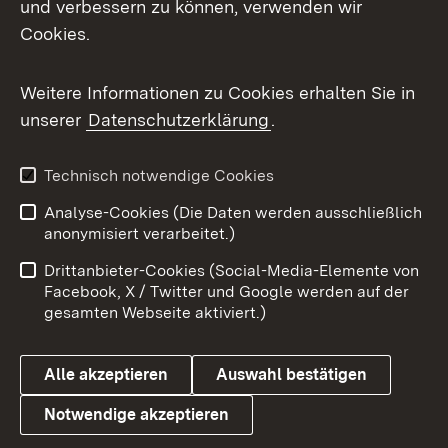
und verbessern zu können, verwenden wir
Facebook
Cookies.
Flickr
Weitere Informationen zu Cookies erhalten Sie in
X / Twitter
unserer
Datenschutzerklärung
.
Youtube
Technisch notwendige Cookies
Zum 
Analyse-Cookies (Die Daten werden ausschließlich
Impressum
Kontakt
anonymisiert verarbeitet.)
Benutzungshinweise
Netiquette
Drittanbieter-Cookies (Social-Media-Elemente von
Barrierefreiheit
Datenschutz
Facebook, X / Twitter und Google werden auf der
gesamten Webseite aktiviert.)
Cookies
Alle akzeptieren
Auswahl bestätigen
Notwendige akzeptieren
Link zum Landesportal