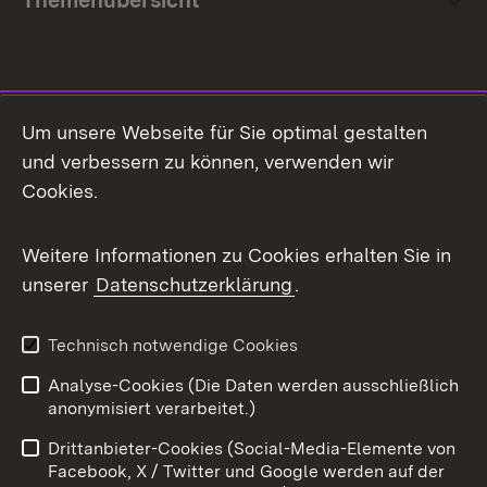
Themenübersicht
Social Media
Um unsere Webseite für Sie optimal gestalten
und verbessern zu können, verwenden wir
Facebook
Cookies.
Flickr
Weitere Informationen zu Cookies erhalten Sie in
X / Twitter
unserer
Datenschutzerklärung
.
Youtube
Technisch notwendige Cookies
Zum 
Analyse-Cookies (Die Daten werden ausschließlich
Impressum
Kontakt
anonymisiert verarbeitet.)
Benutzungshinweise
Netiquette
Drittanbieter-Cookies (Social-Media-Elemente von
Barrierefreiheit
Datenschutz
Facebook, X / Twitter und Google werden auf der