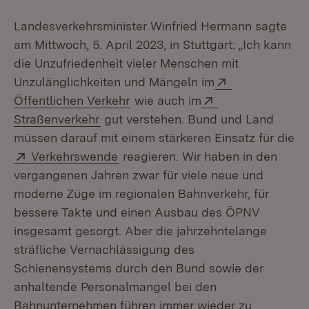
Landesverkehrsminister Winfried Hermann sagte
am Mittwoch, 5. April 2023, in Stuttgart: „Ich kann
die Unzufriedenheit vieler Menschen mit
Extern:
Unzulänglichkeiten und Mängeln im
(Öffnet in neuem Fenster)
Extern:
Öffentlichen Verkehr
wie auch im
(Öffnet in neuem Fenster)
Straßenverkehr
gut verstehen. Bund und Land
müssen darauf mit einem stärkeren Einsatz für die
Extern:
(Öffnet in neuem Fenster)
Verkehrswende
reagieren. Wir haben in den
vergangenen Jahren zwar für viele neue und
moderne Züge im regionalen Bahnverkehr, für
bessere Takte und einen Ausbau des ÖPNV
insgesamt gesorgt. Aber die jahrzehntelange
sträfliche Vernachlässigung des
Schienensystems durch den Bund sowie der
anhaltende Personalmangel bei den
Bahnunternehmen führen immer wieder zu