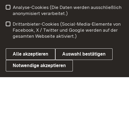
Zum 
Analyse-Cookies (Die Daten werden ausschließlich
Impressum
Kontakt
anonymisiert verarbeitet.)
Benutzungshinweise
Netiquette
Drittanbieter-Cookies (Social-Media-Elemente von
Barrierefreiheit
Datenschutz
Facebook, X / Twitter und Google werden auf der
gesamten Webseite aktiviert.)
Cookies
Alle akzeptieren
Auswahl bestätigen
Notwendige akzeptieren
Link zum Landesportal