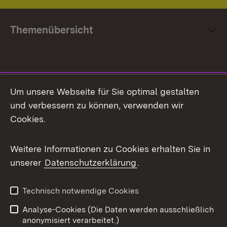
Themenübersicht
Social Media
Um unsere Webseite für Sie optimal gestalten
und verbessern zu können, verwenden wir
Facebook
Cookies.
Flickr
Weitere Informationen zu Cookies erhalten Sie in
X / Twitter
unserer
Datenschutzerklärung
.
Youtube
Technisch notwendige Cookies
Zum 
Analyse-Cookies (Die Daten werden ausschließlich
Impressum
Kontakt
anonymisiert verarbeitet.)