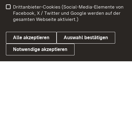
Benutzungshinweise
Netiquette
Drittanbieter-Cookies (Social-Media-Elemente von
Barrierefreiheit
Datenschutz
Facebook, X / Twitter und Google werden auf der
gesamten Webseite aktiviert.)
Cookies
Alle akzeptieren
Auswahl bestätigen
Notwendige akzeptieren
Link zum Landesportal