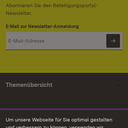
Abonnieren Sie den Beteiligungsportal-
Newsletter.
E-Mail zur Newsletter-Anmeldung
News
Themenübersicht
Social Media
Um unsere Webseite für Sie optimal gestalten
und verbessern zu können, verwenden wir
Facebook