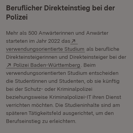
Beruflicher Direkteinstieg bei der
Polizei
Mehr als 500 Anwärterinnen und Anwärter
Extern:
starteten im Jahr 2022 das
(Öffnet in neuem Fe
verwendungsorientierte Studium
als berufliche
Direkteinsteigerinnen und Direkteinsteiger bei der
Extern:
(Öffnet in neuem Fens
Polizei Baden-Württemberg
. Beim
verwendungsorientierten Studium entscheiden
die Studentinnen und Studenten, ob sie künftig
bei der Schutz- oder Kriminalpolizei
beziehungsweise Kriminalpolizei-IT ihren Dienst
verrichten möchten. Die Studieninhalte sind am
späteren Tätigkeitsfeld ausgerichtet, um den
Berufseinstieg zu erleichtern.