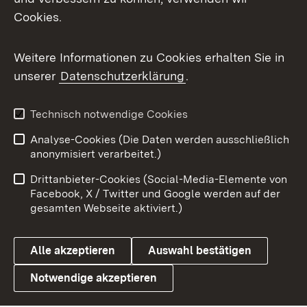
Cookies.
Flickr
Weitere Informationen zu Cookies erhalten Sie in
X / Twitter
unserer
Datenschutzerklärung
.
Youtube
Technisch notwendige Cookies
Zum 
Analyse-Cookies (Die Daten werden ausschließlich
Impressum
Kontakt
anonymisiert verarbeitet.)
Benutzungshinweise
Netiquette
Drittanbieter-Cookies (Social-Media-Elemente von
Barrierefreiheit
Datenschutz
Facebook, X / Twitter und Google werden auf der
gesamten Webseite aktiviert.)
Cookies
Alle akzeptieren
Auswahl bestätigen
Notwendige akzeptieren
Link zum Landesportal