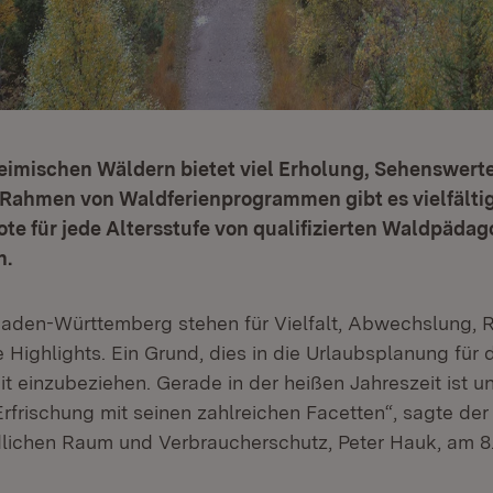
heimischen Wäldern bietet viel Erholung, Sehenswert
m Rahmen von Waldferienprogrammen gibt es vielfälti
te für jede Altersstufe von qualifizierten Waldpäda
n.
Baden-Württemberg stehen für Vielfalt, Abwechslung, R
e Highlights. Ein Grund, dies in die Urlaubsplanung für 
t einzubeziehen. Gerade in der heißen Jahreszeit ist u
Erfrischung mit seinen zahlreichen Facetten“, sagte der 
lichen Raum und Verbraucherschutz, Peter Hauk, am 8