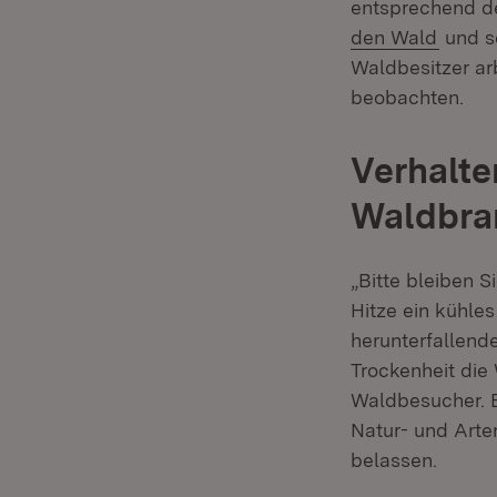
entsprechend de
(Öffne
den Wald
und se
Waldbesitzer ar
beobachten.
Verhalte
Waldbra
„Bitte bleiben 
Hitze ein kühles
herunterfallend
Trockenheit die
Waldbesucher. 
Natur- und Art
belassen.