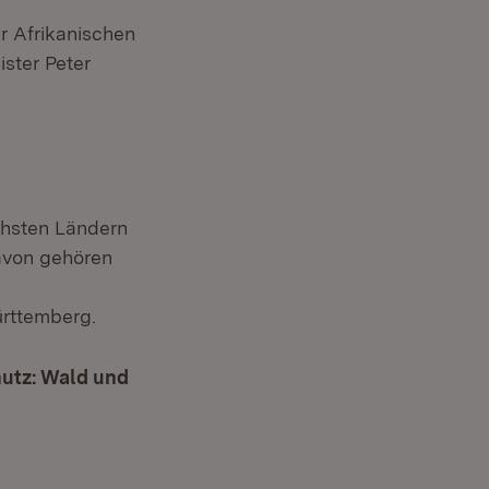
r Afrikanischen
ster Peter
chsten Ländern
avon gehören
rttemberg.
utz: Wald und
em Fenster)