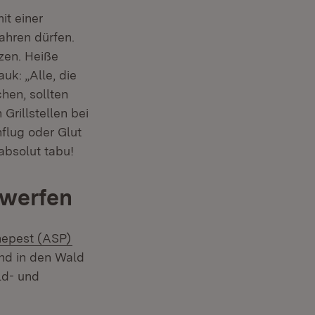
it einer
ahren dürfen.
zen. Heiße
k: „Alle, die
en, sollten
rillstellen bei
flug oder Glut
absolut tabu!
gwerfen
(Öffnet in neuem Fenster)
nepest (ASP)
und in den Wald
ld- und