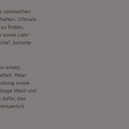
e zahlreichen
haften. Oftmals
zu finden,
e sowie Lehr-
äche“, betonte
v erlebt,
telt. Peter
deutung sowie
ndlage Wald und
 dafür, das
inuierlich