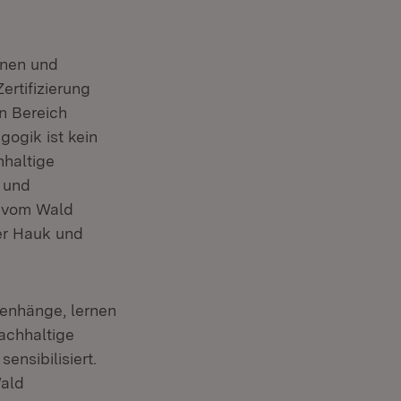
nnen und
r)
Zertifizierung
n Bereich
ogik ist kein
hhaltige
 und
d vom Wald
er Hauk und
enhänge, lernen
achhaltige
nsibilisiert.
Wald