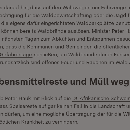
es darauf hin, dass auf den Waldwegen nur Fahrzeuge m
chtigung für die Waldbewirtschaftung oder die Jagd f
 die eigens dafür eingerichteten Waldparkplätze benut
können bereits Waldbrände auslösen. Minister Peter Hau
n nächsten Tagen zum Abkühlen und Entspannen besuch
n, dass die Kommunen und Gemeinden die öffentlichen G
Extern:
(Öffnet in neuem Fenster)
Gefahrenlage
schließen, um Waldbrände durch Funken
Grundsätzlich sind offenes Feuer und Rauchen im Wald 
bensmittelreste und Müll we
Extern:
 Peter Hauk mit Blick auf die
Afrikanische Schwei
ass Speisereste auf gar keinen Fall in die Landschaft 
 dürfen, um eine mögliche Übertragung der für die Wi
dlichen Krankheit zu verhindern.