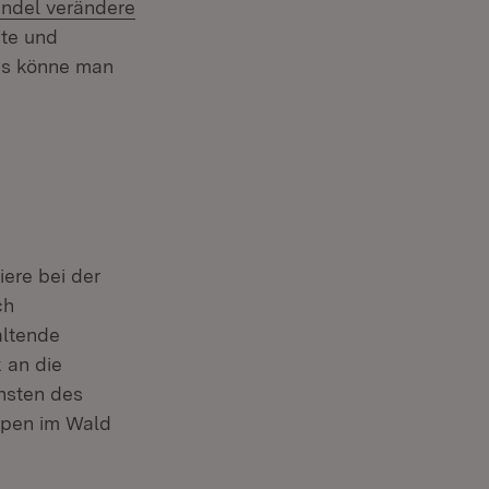
ndel verändere
ute und
das könne man
ere bei der
ch
altende
 an die
nsten des
ppen im Wald