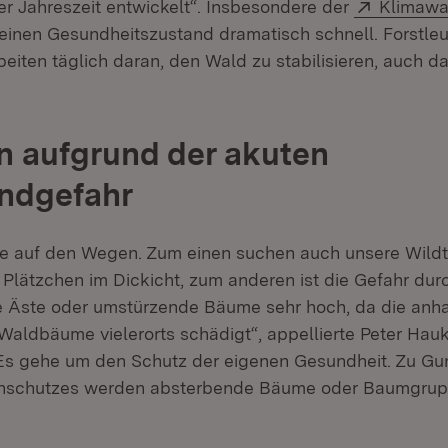
Extern:
r Jahreszeit entwickelt“. Insbesondere der
Klimawa
t in neuem Fenster)
inen Gesundheitszustand dramatisch schnell. Forstle
beiten täglich daran, den Wald zu stabilisieren, auch 
n aufgrund der akuten
ndgefahr
Sie auf den Wegen. Zum einen suchen auch unsere Wildti
 Plätzchen im Dickicht, zum anderen ist die Gefahr dur
e Äste oder umstürzende Bäume sehr hoch, da die anh
 Waldbäume vielerorts schädigt“, appellierte Peter Hauk
Es gehe um den Schutz der eigenen Gesundheit. Zu Gu
enschutzes werden absterbende Bäume oder Baumgru