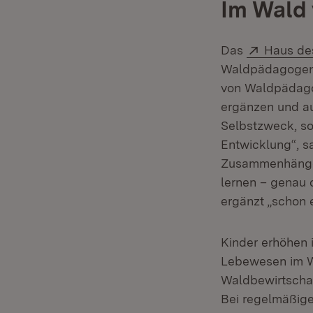
Im Wald
Extern:
Das
Haus de
Waldpädagogen
von Waldpädagog
ergänzen und au
Selbstzweck, son
Entwicklung“, s
Zusammenhänge,
lernen – genau 
ergänzt „schon 
Kinder erhöhen
Lebewesen im W
Waldbewirtschaf
Bei regelmäßige