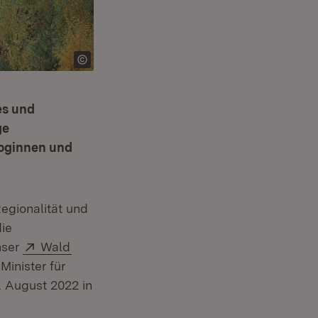
es und
ge
goginnen und
egionalität und
die
Extern:
(Öffnet in neuem Fenster)
nser
Wald
Minister für
. August 2022 in