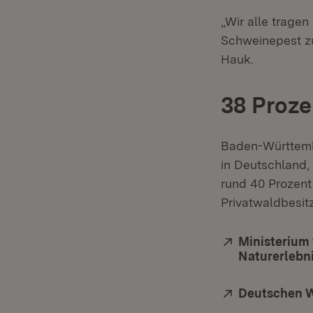
„Wir alle trage
Schweinepest zu
Hauk.
38 Proze
Baden-Württembe
in Deutschland,
rund 40 Prozen
Privatwaldbesi
Extern:
Ministerium
Naturerlebn
Extern:
Deutschen W