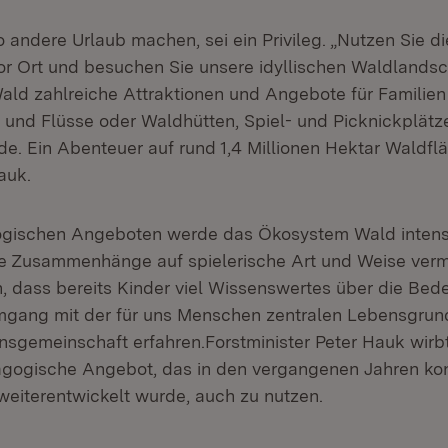
 andere Urlaub machen, sei ein Privileg. „Nutzen Sie di
or Ort und besuchen Sie unsere idyllischen Waldlandsc
Wald zahlreiche Attraktionen und Angebote für Familien 
 und Flüsse oder Waldhütten, Spiel- und Picknickplätz
de. Ein Abenteuer auf rund 1,4 Millionen Hektar Waldfl
auk.
gischen Angeboten werde das Ökosystem Wald intensi
e Zusammenhänge auf spielerische Art und Weise vermit
h, dass bereits Kinder viel Wissenswertes über die Be
Umgang mit der für uns Menschen zentralen Lebensgru
sgemeinschaft erfahren.Forstminister Peter Hauk wirbt
gogische Angebot, das in den vergangenen Jahren kont
eiterentwickelt wurde, auch zu nutzen.