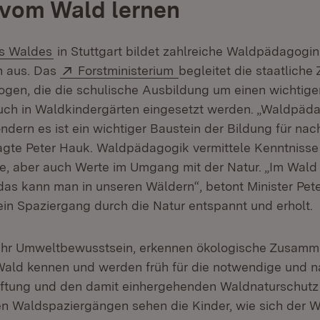
 vom Wald lernen
(Öffnet in neuem Fenster)
s Waldes
in Stuttgart bildet zahlreiche Waldpädagogi
Extern:
(Öffnet in neuem Fenste
 aus. Das
Forstministerium
begleitet die staatliche 
en, die die schulische Ausbildung um einen wichtige
ch in Waldkindergärten eingesetzt werden. „Waldpädag
dern es ist ein wichtiger Baustein der Bildung für nac
agte Peter Hauk. Waldpädagogik vermittele Kenntnisse
 aber auch Werte im Umgang mit der Natur. „Im Wal
das kann man in unseren Wäldern“, betont Minister Pet
ein Spaziergang durch die Natur entspannt und erholt.
 ihr Umweltbewusstsein, erkennen ökologische Zusamm
ald kennen und werden früh für die notwendige und n
tung und den damit einhergehenden Waldnaturschutz se
n Waldspaziergängen sehen die Kinder, wie sich der 