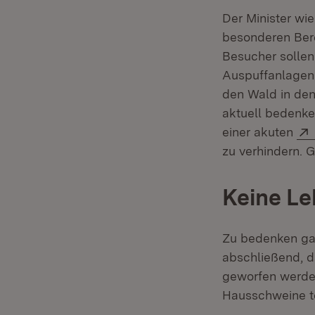
Der Minister wi
besonderen Bere
Besucher sollen
Auspuffanlagen 
den Wald in de
aktuell bedenke
einer akuten
zu verhindern. 
Keine Le
Zu bedenken gab
abschließend, d
geworfen werden
Hausschweine tö