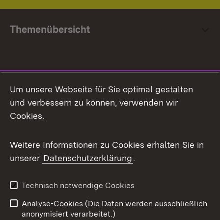
Themenübersicht
Social Media
Um unsere Webseite für Sie optimal gestalten
und verbessern zu können, verwenden wir
Facebook
Cookies.
Flickr
Weitere Informationen zu Cookies erhalten Sie in
X / Twitter
unserer
Datenschutzerklärung
.
Youtube
Technisch notwendige Cookies
Zum 
Analyse-Cookies (Die Daten werden ausschließlich
Impressum
Kontakt
anonymisiert verarbeitet.)