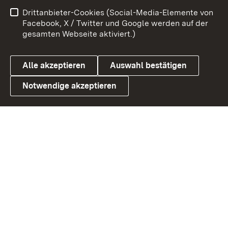
Benutzungshinweise
Netiquette
Drittanbieter-Cookies (Social-Media-Elemente von
Barrierefreiheit
Datenschutz
Facebook, X / Twitter und Google werden auf der
gesamten Webseite aktiviert.)
Cookies
Alle akzeptieren
Auswahl bestätigen
Notwendige akzeptieren
Link zum Landesportal