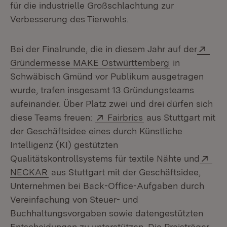
für die industrielle Großschlachtung zur
Verbesserung des Tierwohls.
Exte
Bei der Finalrunde, die in diesem Jahr auf der
(Öffnet in ne
Gründermesse MAKE Ostwürttemberg
in
Schwäbisch Gmünd vor Publikum ausgetragen
wurde, trafen insgesamt 13 Gründungsteams
aufeinander. Über Platz zwei und drei dürfen sich
Extern:
(Öffnet in neuem Fe
diese Teams freuen:
Fairbrics
aus Stuttgart mit
der Geschäftsidee eines durch Künstliche
Intelligenz (KI) gestützten
Ext
Qualitätskontrollsystems für textile Nähte und
(Öffnet in neuem Fenster)
NECKAR
aus Stuttgart mit der Geschäftsidee,
Unternehmen bei Back-Office-Aufgaben durch
Vereinfachung von Steuer- und
Buchhaltungsvorgaben sowie datengestützten
Entscheidungen zu unterstützen. Die Preisträger