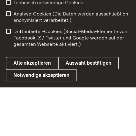
Technisch notwendige Cookies
Zum 
Analyse-Cookies (Die Daten werden ausschließlich
Impressum
Kontakt
anonymisiert verarbeitet.)
Benutzungshinweise
Netiquette
Drittanbieter-Cookies (Social-Media-Elemente von
Barrierefreiheit
Datenschutz
Facebook, X / Twitter und Google werden auf der
gesamten Webseite aktiviert.)
Cookies
Alle akzeptieren
Auswahl bestätigen
Notwendige akzeptieren
Link zum Landesportal