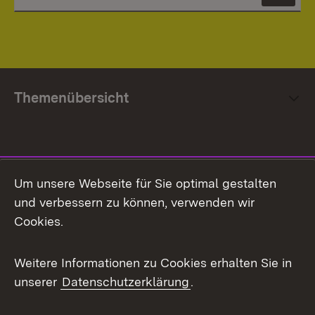
News
Themenübersicht
Social Media
Um unsere Webseite für Sie optimal gestalten
und verbessern zu können, verwenden wir
Facebook
Cookies.
Flickr
Weitere Informationen zu Cookies erhalten Sie in
X / Twitter
unserer
Datenschutzerklärung
.
Youtube