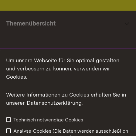
Themenübersicht
Social Media
Um unsere Webseite für Sie optimal gestalten
und verbessern zu können, verwenden wir
Facebook
Cookies.
Flickr
Weitere Informationen zu Cookies erhalten Sie in
X / Twitter
unserer
Datenschutzerklärung
.
Youtube
Technisch notwendige Cookies
Zum 
Analyse-Cookies (Die Daten werden ausschließlich
Impressum
Kontakt