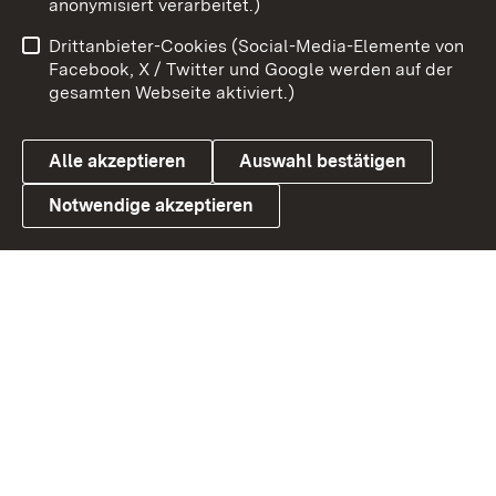
anonymisiert verarbeitet.)
Benutzungshinweise
Netiquette
Drittanbieter-Cookies (Social-Media-Elemente von
Barrierefreiheit
Datenschutz
Facebook, X / Twitter und Google werden auf der
gesamten Webseite aktiviert.)
Cookies
Alle akzeptieren
Auswahl bestätigen
Notwendige akzeptieren
Link zum Landesportal