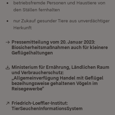
betriebsfremde Personen und Haustiere von
den Ställen fernhalten
nur Zukauf gesunder Tiere aus unverdächtiger
Herkunft
Pressemitteilung vom 20. Januar 2023:
Biosicherheitsmaßnahmen auch für kleinere
Geflügelhaltungen
Download:
Ministerium für Ernährung, Ländlichen Raum
und Verbraucherschutz:
„Allgemeinverfügung Handel mit Geflügel
bezeihungsweise gehaltenen Vögeln im
Reisegewerbe“
(Öffnet in neuem Fenster)
Extern:
Friedrich-Loeffler-Institut:
TierSeuchenInformationsSystem
(Öffnet in neu