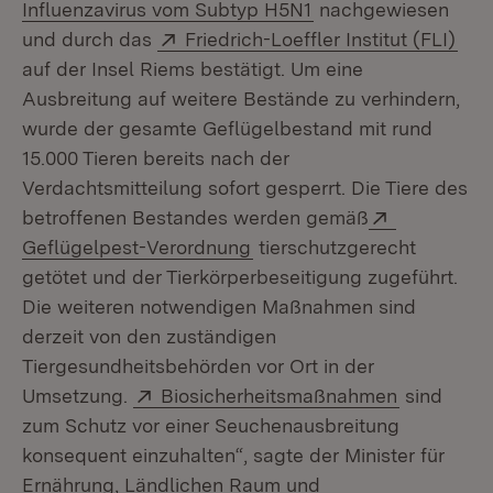
(Öffnet in neuem Fe
Influenzavirus vom Subtyp H5N1
nachgewiesen
Extern:
(Öff
und durch das
Friedrich-Loeffler Institut (FLI)
auf der Insel Riems bestätigt. Um eine
Ausbreitung auf weitere Bestände zu verhindern,
wurde der gesamte Geflügelbestand mit rund
15.000 Tieren bereits nach der
Verdachtsmitteilung sofort gesperrt. Die Tiere des
Extern:
betroffenen Bestandes werden gemäß
(Öffnet in neuem Fenster)
Geflügelpest-Verordnung
tierschutzgerecht
getötet und der Tierkörperbeseitigung zugeführt.
Die weiteren notwendigen Maßnahmen sind
derzeit von den zuständigen
Tiergesundheitsbehörden vor Ort in der
Extern:
(Öffnet in
Umsetzung.
Biosicherheitsmaßnahmen
sind
zum Schutz vor einer Seuchenausbreitung
konsequent einzuhalten“, sagte der Minister für
Ernährung, Ländlichen Raum und