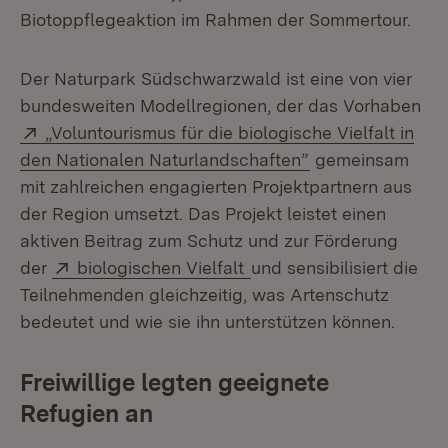
Biotoppflegeaktion im Rahmen der Sommertour.
Der Naturpark Südschwarzwald ist eine von vier
bundesweiten Modellregionen, der das Vorhaben
Extern:
„Voluntourismus für die biologische Vielfalt in
(Öffnet in neuem
den Nationalen Naturlandschaften”
gemeinsam
mit zahlreichen engagierten Projektpartnern aus
der Region umsetzt. Das Projekt leistet einen
aktiven Beitrag zum Schutz und zur Förderung
Extern:
(Öffnet in neuem Fenste
der
biologischen Vielfalt
und sensibilisiert die
Teilnehmenden gleichzeitig, was Artenschutz
bedeutet und wie sie ihn unterstützen können.
Freiwillige legten geeignete
Refugien an