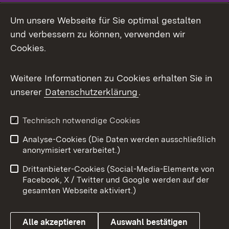
Social Media
Um unsere Webseite für Sie optimal gestalten
und verbessern zu können, verwenden wir
Facebook
Cookies.
Flickr
Weitere Informationen zu Cookies erhalten Sie in
X / Twitter
unserer
Datenschutzerklärung
.
Youtube
Technisch notwendige Cookies
Zum 
Analyse-Cookies (Die Daten werden ausschließlich
Impressum
Kontakt
anonymisiert verarbeitet.)
Benutzungshinweise
Netiquette
Drittanbieter-Cookies (Social-Media-Elemente von
Barrierefreiheit
Datenschutz
Facebook, X / Twitter und Google werden auf der
gesamten Webseite aktiviert.)
Cookies
Alle akzeptieren
Auswahl bestätigen