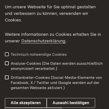
Social Media
Um unsere Webseite für Sie optimal gestalten
und verbessern zu können, verwenden wir
Facebook
Cookies.
Flickr
Weitere Informationen zu Cookies erhalten Sie in
X / Twitter
unserer
Datenschutzerklärung
.
Youtube
Technisch notwendige Cookies
Zum 
Analyse-Cookies (Die Daten werden ausschließlich
Impressum
Kontakt
anonymisiert verarbeitet.)
Benutzungshinweise
Netiquette
Drittanbieter-Cookies (Social-Media-Elemente von
Barrierefreiheit
Datenschutz
Facebook, X / Twitter und Google werden auf der
gesamten Webseite aktiviert.)
Cookies
Alle akzeptieren
Auswahl bestätigen