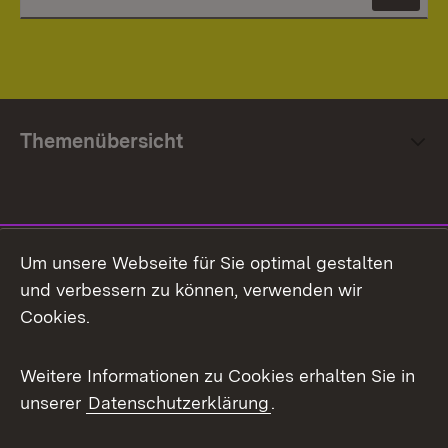
News
Themenübersicht
Social Media
Um unsere Webseite für Sie optimal gestalten
und verbessern zu können, verwenden wir
Facebook
Cookies.
Flickr
Weitere Informationen zu Cookies erhalten Sie in
X / Twitter
unserer
Datenschutzerklärung
.
Youtube