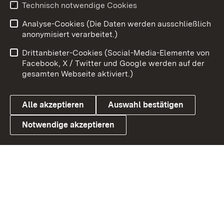
Technisch notwendige Cookies
Zum 
Analyse-Cookies (Die Daten werden ausschließlich
Impressum
Kontakt
anonymisiert verarbeitet.)
Benutzungshinweise
Netiquette
Drittanbieter-Cookies (Social-Media-Elemente von
Barrierefreiheit
Datenschutz
Facebook, X / Twitter und Google werden auf der
gesamten Webseite aktiviert.)
Cookies
Alle akzeptieren
Auswahl bestätigen
Notwendige akzeptieren
Link zum Landesportal