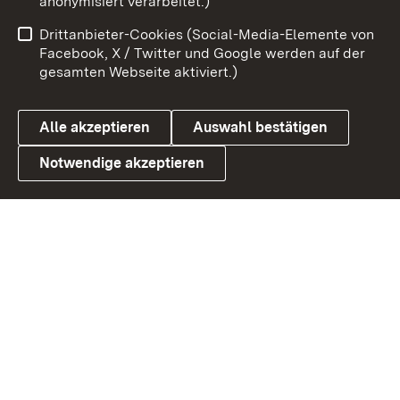
anonymisiert verarbeitet.)
Benutzungshinweise
Netiquette
Drittanbieter-Cookies (Social-Media-Elemente von
Barrierefreiheit
Datenschutz
Facebook, X / Twitter und Google werden auf der
gesamten Webseite aktiviert.)
Cookies
Alle akzeptieren
Auswahl bestätigen
Notwendige akzeptieren
Link zum Landesportal