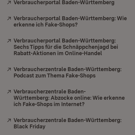
Extern:
Verbraucherportal Baden-Württemberg
(Öffnet
Extern:
Verbraucherportal Baden-Württemberg: Wie
erkenne ich Fake-Shops?
(Öffnet in neuem Fens
Extern:
Verbraucherportal Baden-Württemberg:
Sechs Tipps für die Schnäppchenjagd bei
Rabatt-Aktionen im Online-Handel
(Öffnet in n
Extern:
Verbraucherzentrale Baden-Württemberg:
Podcast zum Thema Fake-Shops
(Öffnet in neue
Extern:
Verbraucherzentrale Baden-
Württemberg: Abzocke online: Wie erkenne
ich Fake-Shops im Internet?
(Öffnet in neuem Fe
Extern:
Verbraucherzentrale Baden-Württemberg:
Black Friday
(Öffnet in neuem Fenster)