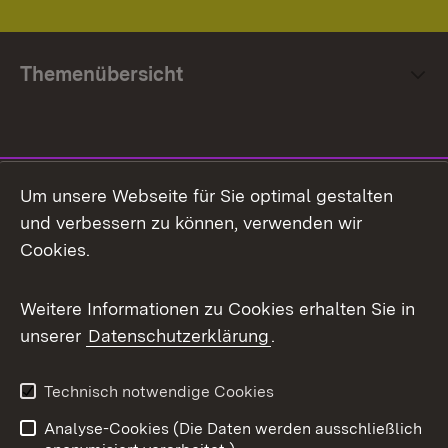
Themenübersicht
Social Media
Um unsere Webseite für Sie optimal gestalten
und verbessern zu können, verwenden wir
Facebook
Cookies.
Flickr
Weitere Informationen zu Cookies erhalten Sie in
X / Twitter
unserer
Datenschutzerklärung
.
Youtube
Technisch notwendige Cookies
Zum 
Analyse-Cookies (Die Daten werden ausschließlich
Impressum
Kontakt