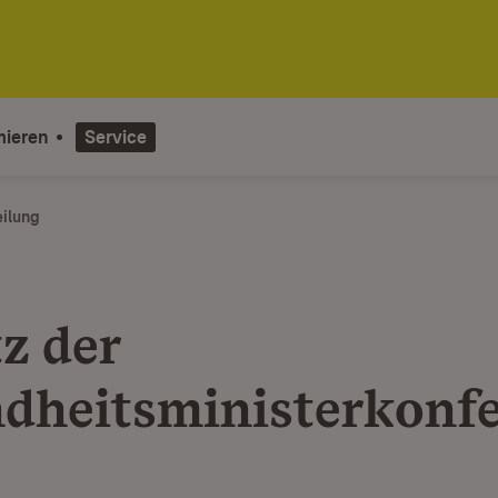
mieren
Service
eilung
z der
dheitsminister­konf