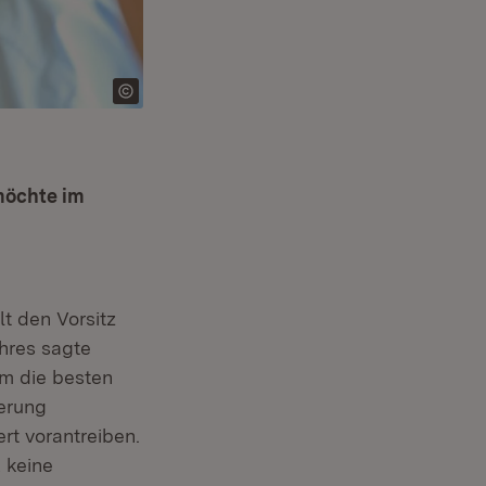
möchte im
 den Vorsitz
hres sagte
um die besten
erung
rt vorantreiben.
 keine