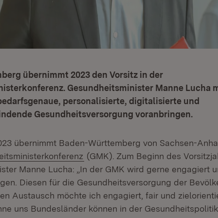
erg übernimmt 2023 den Vorsitz in der
isterkonferenz. Gesundheitsminister Manne Lucha 
bedarfsgenaue, personalisierte, digitalisierte und
ndende Gesundheitsversorgung voranbringen.
2023 übernimmt Baden-Württemberg von Sachsen-Anhalt
(Öffnet in neuem Fenster)
itsministerkonferenz
(GMK). Zum Beginn des Vorsitzja
ster Manne Lucha: „In der GMK wird gerne engagiert 
en. Diesen für die Gesundheitsversorgung der Bevölk
 Austausch möchte ich engagiert, fair und zielorientie
Ohne uns Bundesländer können in der Gesundheitspolitik