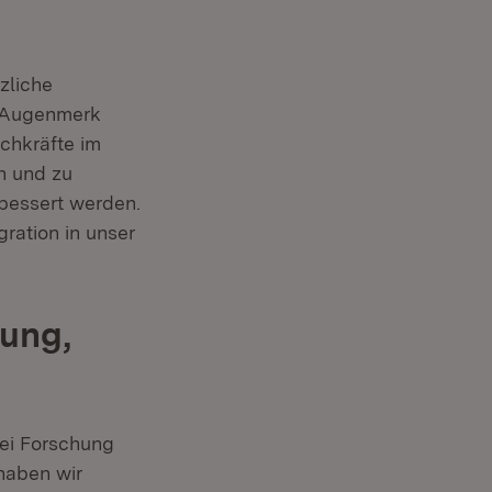
zliche
r Augenmerk
achkräfte im
n und zu
rbessert werden.
ration in unser
zung,
ei Forschung
 haben wir