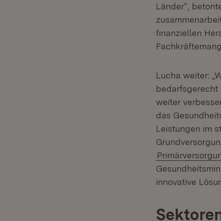
Länder“, betonte
zusammenarbeite
finanziellen He
Fachkräftemang
Lucha weiter: „
bedarfsgerecht
weiter verbesse
das Gesundheits
Leistungen im s
Grundversorgun
Primärversorgu
Gesundheitsmini
innovative Lösu
Sektore