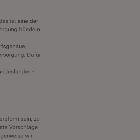
as ist eine der
sorgung bündeln
rfsgenaue,
ersorgung. Dafür
undesländer –
reform sein, zu
rste Vorschläge
igerweise wir