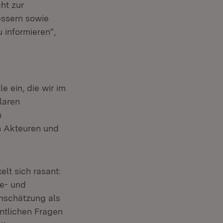
ht zur
essern sowie
informieren“,
 ein, die wir im
laren
n
n Akteuren und
lt sich rasant:
e- und
inschätzung als
ntlichen Fragen