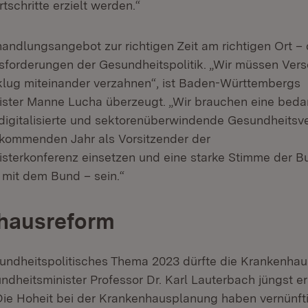
tschritte erzielt werden.“
andlungsangebot zur richtigen Zeit am richtigen Ort – d
sforderungen der Gesundheitspolitik. „Wir müssen Ver
klug miteinander verzahnen“, ist Baden-Württembergs
ster Manne Lucha überzeugt. „Wir brauchen eine beda
, digitalisierte und sektorenüberwindende Gesundheitsv
m kommenden Jahr als Vorsitzender der
sterkonferenz einsetzen und eine starke Stimme der B
 mit dem Bund – sein.“
hausreform
undheitspolitisches Thema 2023 dürfte die Krankenhaus
dheitsminister Professor Dr. Karl Lauterbach jüngst e
„Die Hoheit bei der Krankenhausplanung haben vernünft