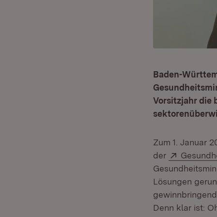
Baden-Württemb
Gesundheitsmin
Vorsitzjahr die 
sektorenüberwi
Zum 1. Januar 
Extern:
der
Gesundhe
Gesundheitsmini
Lösungen gerung
gewinnbringenden
Denn klar ist: 