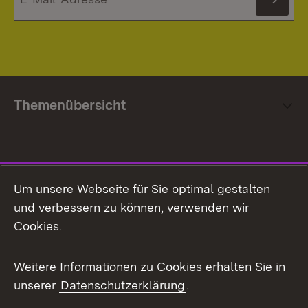
News
Themenübersicht
Social Media
Um unsere Webseite für Sie optimal gestalten
und verbessern zu können, verwenden wir
Facebook
Cookies.
Flickr
Weitere Informationen zu Cookies erhalten Sie in
X / Twitter
unserer
Datenschutzerklärung
.
Youtube