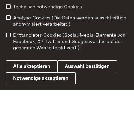
Technisch notwendige Cookies
Zum 
Analyse-Cookies (Die Daten werden ausschließlich
Impressum
Kontakt
anonymisiert verarbeitet.)
Benutzungshinweise
Netiquette
Drittanbieter-Cookies (Social-Media-Elemente von
Barrierefreiheit
Datenschutz
Facebook, X / Twitter und Google werden auf der
gesamten Webseite aktiviert.)
Cookies
Alle akzeptieren
Auswahl bestätigen
Notwendige akzeptieren
Link zum Landesportal