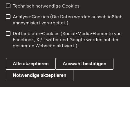
Technisch notwendige Cookies
Zum 
Analyse-Cookies (Die Daten werden ausschließlich
Impressum
Kontakt
anonymisiert verarbeitet.)
Benutzungshinweise
Netiquette
Drittanbieter-Cookies (Social-Media-Elemente von
Barrierefreiheit
Datenschutz
Facebook, X / Twitter und Google werden auf der
gesamten Webseite aktiviert.)
Cookies
Alle akzeptieren
Auswahl bestätigen
Notwendige akzeptieren
Link zum Landesportal