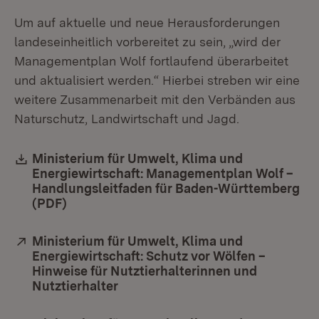
Um auf aktuelle und neue Herausforderungen
landeseinheitlich vorbereitet zu sein, „wird der
Managementplan Wolf fortlaufend überarbeitet
und aktualisiert werden.“ Hierbei streben wir eine
weitere Zusammenarbeit mit den Verbänden aus
Naturschutz, Landwirtschaft und Jagd.
Download:
Ministerium für Umwelt, Klima und
Energiewirtschaft: Managementplan Wolf –
Handlungsleitfaden für Baden-Württemberg
(PDF)
(Öffnet in neuem Fenster)
Extern:
Ministerium für Umwelt, Klima und
Energiewirtschaft: Schutz vor Wölfen –
Hinweise für Nutztierhalterinnen und
Nutztierhalter
(Öffnet in neuem Fenster)