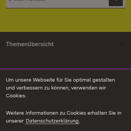
News
Themenübersicht
Social Media
Um unsere Webseite für Sie optimal gestalten
und verbessern zu können, verwenden wir
Facebook
Cookies.
Flickr
Weitere Informationen zu Cookies erhalten Sie in
X / Twitter
unserer
Datenschutzerklärung
.
Youtube