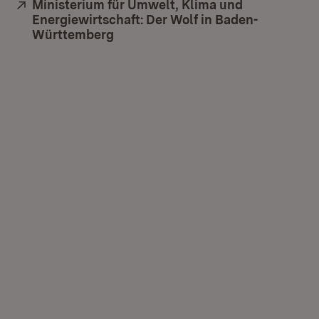
Extern:
Ministerium für Umwelt, Klima und
Energiewirtschaft: Der Wolf in Baden-
Württemberg
(Öffnet in neuem Fenster)