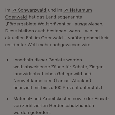
Extern:
(Öffnet in neuem Fenster)
Extern:
Im
Schwarzwald
und im
Naturraum
(Öffnet in neuem Fenster)
Odenwald
hat das Land sogenannte
„Fördergebiete Wolfsprävention“ ausgewiesen.
Diese bleiben auch bestehen, wenn – wie im
aktuellen Fall im Odenwald – vorübergehend kein
residenter Wolf mehr nachgewiesen wird.
Innerhalb dieser Gebiete werden
wolfsabweisende Zäune für Schafe, Ziegen,
landwirtschaftliches Gehegewild und
Neuweltkameliden (Lamas, Alpakas)
finanziell mit bis zu 100 Prozent unterstützt.
Material- und Arbeitskosten sowie der Einsatz
von zertifizierten Herdenschutzhunden
werden gefördert.