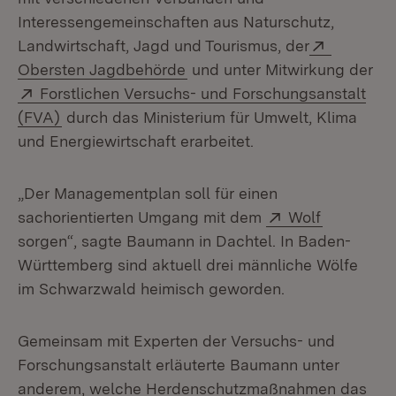
Interessengemeinschaften aus Naturschutz,
Extern:
Landwirtschaft, Jagd und Tourismus, der
(Öffnet in neuem Fenster)
Obersten Jagdbehörde
und unter Mitwirkung der
Extern:
Forstlichen Versuchs- und Forschungsanstalt
(Öffnet in neuem Fenster)
(FVA)
durch das Ministerium für Umwelt, Klima
und Energiewirtschaft erarbeitet.
„Der Managementplan soll für einen
Extern:
(Öffnet in
sachorientierten Umgang mit dem
Wolf
sorgen“, sagte Baumann in Dachtel. In Baden-
Württemberg sind aktuell drei männliche Wölfe
im Schwarzwald heimisch geworden.
Gemeinsam mit Experten der Versuchs- und
Forschungsanstalt erläuterte Baumann unter
anderem, welche Herdenschutzmaßnahmen das