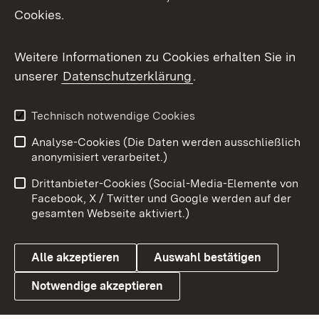
Cookies.
Flickr
Weitere Informationen zu Cookies erhalten Sie in
X / Twitter
unserer
Datenschutzerklärung
.
Youtube
Technisch notwendige Cookies
Zum 
Analyse-Cookies (Die Daten werden ausschließlich
Impressum
Kontakt
anonymisiert verarbeitet.)
Benutzungshinweise
Netiquette
Drittanbieter-Cookies (Social-Media-Elemente von
Barrierefreiheit
Datenschutz
Facebook, X / Twitter und Google werden auf der
gesamten Webseite aktiviert.)
Cookies
Alle akzeptieren
Auswahl bestätigen
Notwendige akzeptieren
Link zum Landesportal