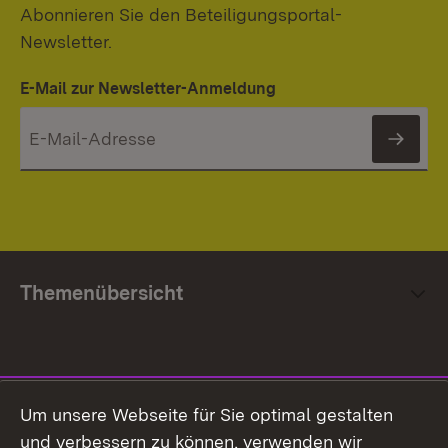
Abonnieren Sie den Beteiligungsportal-
Newsletter.
E-Mail zur Newsletter-Anmeldung
News
Themenübersicht
Social Media
Um unsere Webseite für Sie optimal gestalten
und verbessern zu können, verwenden wir
Facebook