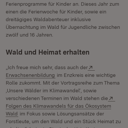
Ferienprogramme für Kinder an. Dieses Jahr zum
einen die Ferienwoche für Kinder, sowie ein
dreitägiges Waldabenteuer inklusive
Übernachtung im Wald für Jugendliche zwischen
zwölf und 16 Jahren.
Wald und Heimat erhalten
Extern:
„Ich freue mich sehr, dass auch der
(Öffnet in neuem Fenster)
Erwachsenenbildung
im Enzkreis eine wichtige
Rolle zukommt. Mit der Vortragsreihe zum Thema
‚Unsere Wälder im Klimawandel‘, sowie
Exter
verschiedenen Terminen im Wald stehen die
Folgen des Klimawandels für das Ökosystem
(Öffnet in neuem Fenster)
Wald
im Fokus sowie Lösungsansätze der
Forstleute, um den Wald und ein Stück Heimat zu