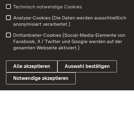
Technisch notwendige Cookies
Zum 
Analyse-Cookies (Die Daten werden ausschließlich
Impressum
Kontakt
anonymisiert verarbeitet.)
Benutzungshinweise
Netiquette
Drittanbieter-Cookies (Social-Media-Elemente von
Barrierefreiheit
Datenschutz
Facebook, X / Twitter und Google werden auf der
gesamten Webseite aktiviert.)
Cookies
Alle akzeptieren
Auswahl bestätigen
Notwendige akzeptieren
Link zum Landesportal