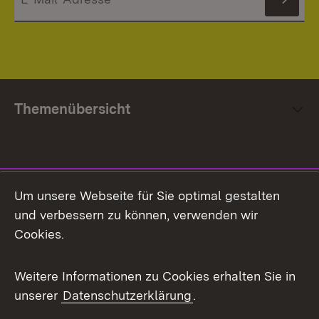
News
Themenübersicht
Social Media
Um unsere Webseite für Sie optimal gestalten
und verbessern zu können, verwenden wir
Facebook
Cookies.
Flickr
Weitere Informationen zu Cookies erhalten Sie in
X / Twitter
unserer
Datenschutzerklärung
.
Youtube