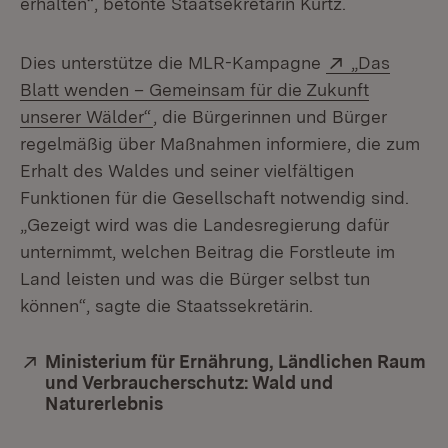
erhalten“, betonte Staatsekretärin Kurtz.
Extern:
Dies unterstütze die MLR-Kampagne
„Das
Blatt wenden – Gemeinsam für die Zukunft
(Öffnet in neuem Fenster)
unserer Wälder“
, die Bürgerinnen und Bürger
regelmäßig über Maßnahmen informiere, die zum
Erhalt des Waldes und seiner vielfältigen
Funktionen für die Gesellschaft notwendig sind.
„Gezeigt wird was die Landesregierung dafür
unternimmt, welchen Beitrag die Forstleute im
Land leisten und was die Bürger selbst tun
können“, sagte die Staatssekretärin.
Extern:
Ministerium für Ernährung, Ländlichen Raum
und Verbraucherschutz: Wald und
Naturerlebnis
(Öffnet in neuem Fenster)