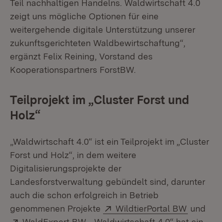
Teil nachhaltigen Handelns. Waldwirtschaft 4.0
zeigt uns mögliche Optionen für eine
weitergehende digitale Unterstützung unserer
zukunftsgerichteten Waldbewirtschaftung“,
ergänzt Felix Reining, Vorstand des
Kooperationspartners ForstBW.
Teilprojekt im „Cluster Forst und
Holz“
„Waldwirtschaft 4.0“ ist ein Teilprojekt im „Cluster
Forst und Holz“, in dem weitere
Digitalisierungsprojekte der
Landesforstverwaltung gebündelt sind, darunter
auch die schon erfolgreich in Betrieb
Extern:
(Öffnet 
genommenen Projekte
WildtierPortal BW
und
Extern:
(Öffnet in neuem Fenster)
WaldExpert BW
. „Waldwirtschaft 4.0“ hat ein