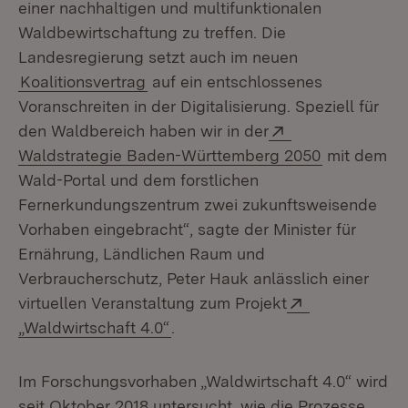
einer nachhaltigen und multifunktionalen
Waldbewirtschaftung zu treffen. Die
Landesregierung setzt auch im neuen
Koalitionsvertrag
auf ein entschlossenes
Voranschreiten in der Digitalisierung. Speziell für
Extern:
den Waldbereich haben wir in der
(Öffnet in 
Waldstrategie Baden-Württemberg 2050
mit dem
Wald-Portal und dem forstlichen
Fernerkundungszentrum zwei zukunftsweisende
Vorhaben eingebracht“, sagte der Minister für
Ernährung, Ländlichen Raum und
Verbraucherschutz, Peter Hauk anlässlich einer
Extern:
virtuellen Veranstaltung zum Projekt
(Öffnet in neuem Fenster)
„Waldwirtschaft 4.0“
.
Im Forschungsvorhaben „Waldwirtschaft 4.0“ wird
seit Oktober 2018 untersucht, wie die Prozesse