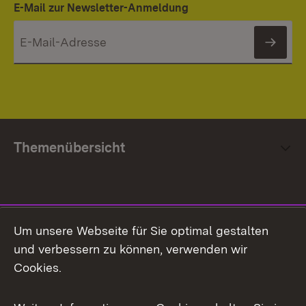
E-Mail zur Newsletter-Anmeldung
News
Themenübersicht
Social Media
Um unsere Webseite für Sie optimal gestalten
und verbessern zu können, verwenden wir
Facebook
Cookies.
Flickr