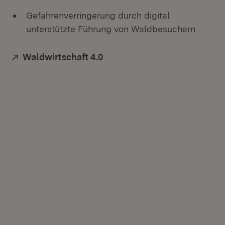
Gefahrenverringerung durch digital
unterstützte Führung von Waldbesuchern
Extern:
Waldwirtschaft 4.0
(Öffnet in neuem Fenster)