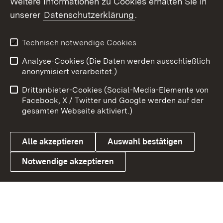
Weitere Informationen zu Cookies erhalten Sie in
X / Twitter
unserer
Datenschutzerklärung
.
Youtube
Technisch notwendige Cookies
Zum 
Analyse-Cookies (Die Daten werden ausschließlich
Impressum
Kontakt
anonymisiert verarbeitet.)
Benutzungshinweise
Netiquette
Drittanbieter-Cookies (Social-Media-Elemente von
Barrierefreiheit
Datenschutz
Facebook, X / Twitter und Google werden auf der
gesamten Webseite aktiviert.)
Cookies
Alle akzeptieren
Auswahl bestätigen
Notwendige akzeptieren
Link zum Landesportal