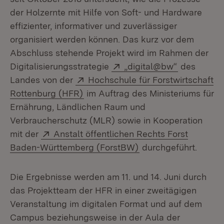
der Holzernte mit Hilfe von Soft- und Hardware
effizienter, informativer und zuverlässiger
organisiert werden können. Das kurz vor dem
Abschluss stehende Projekt wird im Rahmen der
Extern:
(Öffnet in 
Digitalisierungsstrategie
„digital@bw“
des
Extern:
Landes von der
Hochschule für Forstwirtschaft
(Öffnet in neuem Fenster)
Rottenburg (HFR)
im Auftrag des Ministeriums für
Ernährung, Ländlichen Raum und
Verbraucherschutz (MLR) sowie in Kooperation
Extern:
mit der
Anstalt öffentlichen Rechts Forst
(Öffnet in neuem Fen
Baden-Württemberg (ForstBW)
durchgeführt.
Die Ergebnisse werden am 11. und 14. Juni durch
das Projektteam der HFR in einer zweitägigen
Veranstaltung im digitalen Format und auf dem
Campus beziehungsweise in der Aula der