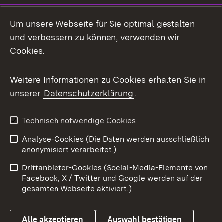
Social Media
Um unsere Webseite für Sie optimal gestalten
und verbessern zu können, verwenden wir
Facebook
Cookies.
Flickr
Weitere Informationen zu Cookies erhalten Sie in
X / Twitter
unserer
Datenschutzerklärung
.
Youtube
Technisch notwendige Cookies
Zum 
Analyse-Cookies (Die Daten werden ausschließlich
Impressum
Kontakt
anonymisiert verarbeitet.)
Benutzungshinweise
Netiquette
Drittanbieter-Cookies (Social-Media-Elemente von
Barrierefreiheit
Datenschutz
Facebook, X / Twitter und Google werden auf der
gesamten Webseite aktiviert.)
Cookies
Alle akzeptieren
Auswahl bestätigen