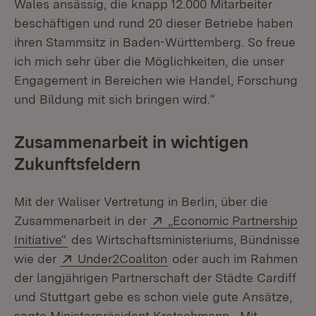
Wales ansässig, die knapp 12.000 Mitarbeiter
beschäftigen und rund 20 dieser Betriebe haben
ihren Stammsitz in Baden-Württemberg. So freue
ich mich sehr über die Möglichkeiten, die unser
Engagement in Bereichen wie Handel, Forschung
und Bildung mit sich bringen wird.“
Zusammenarbeit in wichtigen
Zukunftsfeldern
Mit der Waliser Vertretung in Berlin, über die
Extern:
Zusammenarbeit in der
„Economic Partnership
(Öffnet in neuem Fenster)
Initiative“
des Wirtschaftsministeriums, Bündnisse
Extern:
(Öffnet in neuem Fenster)
wie der
Under2Coaliton
oder auch im Rahmen
der langjährigen Partnerschaft der Städte Cardiff
und Stuttgart gebe es schon viele gute Ansätze,
sagte Ministerpräsident Kretschmann. „Mit