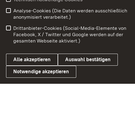
Zum 
Analyse-Cookies (Die Daten werden ausschließlich
Impressum
Kontakt
anonymisiert verarbeitet.)
Benutzungshinweise
Netiquette
Drittanbieter-Cookies (Social-Media-Elemente von
Barrierefreiheit
Datenschutz
Facebook, X / Twitter und Google werden auf der
gesamten Webseite aktiviert.)
Cookies
Alle akzeptieren
Auswahl bestätigen
Notwendige akzeptieren
Link zum Landesportal