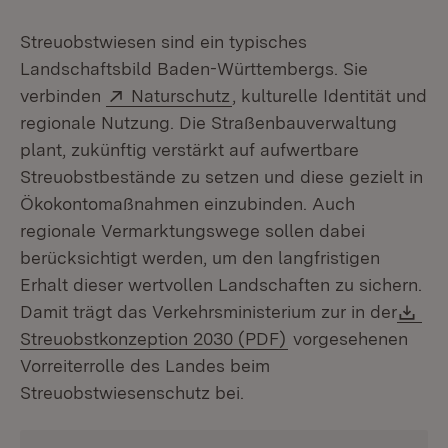
Streuobstwiesen sind ein typisches
Landschaftsbild Baden-Württembergs. Sie
Extern:
(Öffnet in neuem Fenster)
verbinden
Naturschutz
, kulturelle Identität und
regionale Nutzung. Die Straßenbauverwaltung
plant, zukünftig verstärkt auf aufwertbare
Streuobstbestände zu setzen und diese gezielt in
Ökokontomaßnahmen einzubinden. Auch
regionale Vermarktungswege sollen dabei
berücksichtigt werden, um den langfristigen
Erhalt dieser wertvollen Landschaften zu sichern.
Do
Damit trägt das Verkehrsministerium zur in der
(Öffnet in neuem Fe
Streuobstkonzeption 2030 (PDF)
vorgesehenen
Vorreiterrolle des Landes beim
Streuobstwiesenschutz bei.