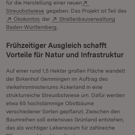
Extern:
für die Herstellung einer neuen
(Öffnet in neuem Fenster)
Streuobstwiese
gegeben. Das Projekt ist Teil des
Extern:
(Öffnet in neuem Fenster)
Extern:
Ökokontos
der
Straßenbauverwaltung
(Öffnet in neuem Fenster)
Baden-Württemberg
.
Frühzeitiger Ausgleich schafft
Vorteile für Natur und Infrastruktur
Auf einer rund 1,5 Hektar großen Fläche wandelt
der Birkenhof Gemmingen im Auftrag des
Verkehrsministeriums Ackerland in eine
strukturreiche Streuobstwiese um. Dafür werden
etwa 65 hochstämmige Obstbäume
verschiedener Sorten gepflanzt. Zwischen den
Baumreihen soll extensives Grünland entstehen,
das als wichtiger Lebensraum für zahlreiche