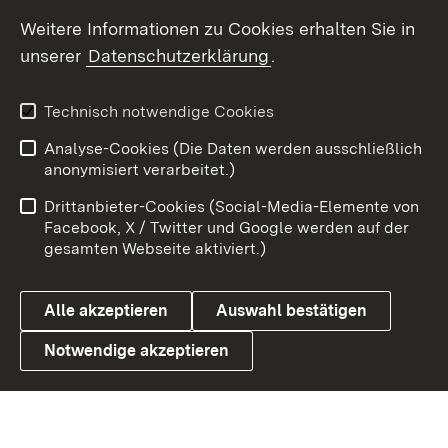
Weitere Informationen zu Cookies erhalten Sie in
X / Twitter
unserer
Datenschutzerklärung
.
Youtube
Technisch notwendige Cookies
Zum 
Analyse-Cookies (Die Daten werden ausschließlich
Impressum
Kontakt
anonymisiert verarbeitet.)
Benutzungshinweise
Netiquette
Drittanbieter-Cookies (Social-Media-Elemente von
Barrierefreiheit
Datenschutz
Facebook, X / Twitter und Google werden auf der
gesamten Webseite aktiviert.)
Cookies
Alle akzeptieren
Auswahl bestätigen
Notwendige akzeptieren
Link zum Landesportal