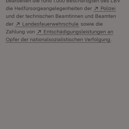
bearbeiten die rund 1.000 Beschäftigten des LBV
Extern:
(Öffn
die Heilfürsorgeangelegenheiten der
Polizei
und der technischen Beamtinnen und Beamten
Extern:
(Öffnet in neuem Fen
der
Landesfeuerwehrschule
sowie die
Extern:
Zahlung von
Entschädigungsleistungen an
(Öffnet
Opfer der nationalsozialistischen Verfolgung
.