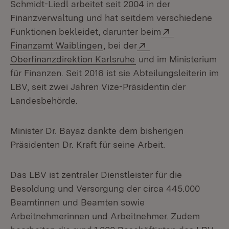
Schmidt-Liedl arbeitet seit 2004 in der
Finanzverwaltung und hat seitdem verschiedene
Extern:
Funktionen bekleidet, darunter beim
(Öffnet in neuem Fenster)
Extern:
Finanzamt Waiblingen
, bei der
(Öffnet in neuem Fens
Oberfinanzdirektion Karlsruhe
und im Ministerium
für Finanzen. Seit 2016 ist sie Abteilungsleiterin im
LBV, seit zwei Jahren Vize-Präsidentin der
Landesbehörde.
Minister Dr. Bayaz dankte dem bisherigen
Präsidenten Dr. Kraft für seine Arbeit.
Das LBV ist zentraler Dienstleister für die
Besoldung und Versorgung der circa 445.000
Beamtinnen und Beamten sowie
Arbeitnehmerinnen und Arbeitnehmer. Zudem