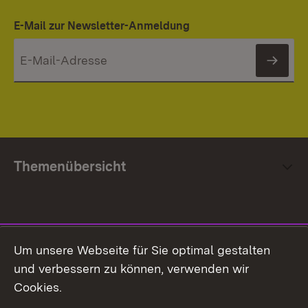
E-Mail zur Newsletter-Anmeldung
News
Themenübersicht
Social Media
Um unsere Webseite für Sie optimal gestalten
und verbessern zu können, verwenden wir
Facebook
Cookies.
Flickr