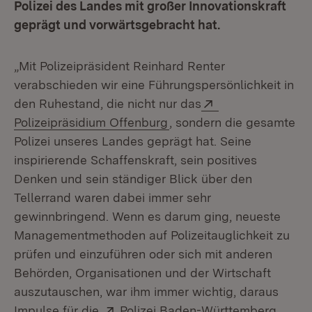
Polizei des Landes mit großer Innovationskraft
geprägt und vorwärtsgebracht hat.
„Mit Polizeipräsident Reinhard Renter
verabschieden wir eine Führungspersönlichkeit in
Extern:
den Ruhestand, die nicht nur das
(Öffnet in neuem Fenster
Polizeipräsidium Offenburg
, sondern die gesamte
Polizei unseres Landes geprägt hat. Seine
inspirierende Schaffenskraft, sein positives
Denken und sein ständiger Blick über den
Tellerrand waren dabei immer sehr
gewinnbringend. Wenn es darum ging, neueste
Managementmethoden auf Polizeitauglichkeit zu
prüfen und einzuführen oder sich mit anderen
Behörden, Organisationen und der Wirtschaft
auszutauschen, war ihm immer wichtig, daraus
Extern:
(Öffne
Impulse für die
Polizei Baden-Württemberg