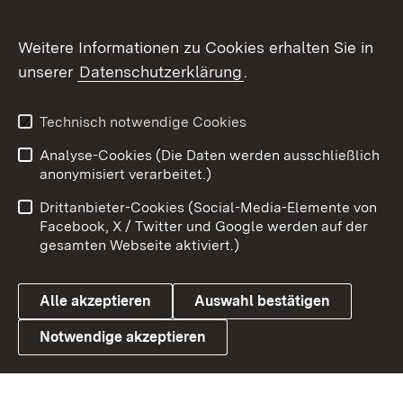
Flickr
Weitere Informationen zu Cookies erhalten Sie in
X / Twitter
unserer
Datenschutzerklärung
.
Youtube
Technisch notwendige Cookies
Zum 
Analyse-Cookies (Die Daten werden ausschließlich
Impressum
Kontakt
anonymisiert verarbeitet.)
Benutzungshinweise
Netiquette
Drittanbieter-Cookies (Social-Media-Elemente von
Barrierefreiheit
Datenschutz
Facebook, X / Twitter und Google werden auf der
gesamten Webseite aktiviert.)
Cookies
Alle akzeptieren
Auswahl bestätigen
Notwendige akzeptieren
Link zum Landesportal