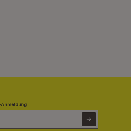
er-Anmeldung
Newsletter 