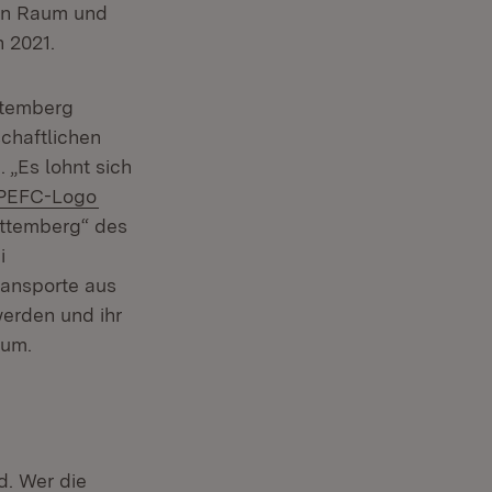
hen Raum und
 2021.
ttemberg
chaftlichen
 „Es lohnt sich
Extern:
(Öffnet in neuem Fenster)
PEFC-Logo
rttemberg“ des
i
ransporte aus
werden und ihr
aum.
. Wer die