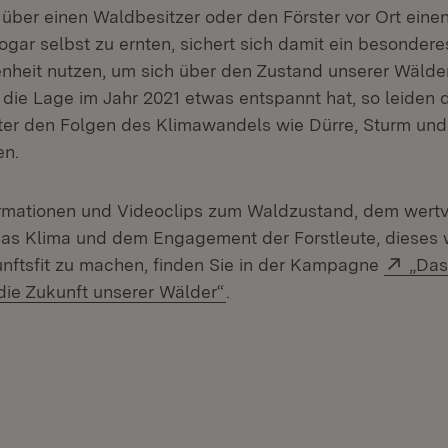
, über einen Waldbesitzer oder den Förster vor Ort ein
gar selbst zu ernten, sichert sich damit ein besondere
nheit nutzen, um sich über den Zustand unserer Wälder
die Lage im Jahr 2021 etwas entspannt hat, so leiden 
ter den Folgen des Klimawandels wie Dürre, Sturm und
en.
rmationen und Videoclips zum Waldzustand, dem wertv
das Klima und dem Engagement der Forstleute, dieses 
Exte
ftsfit zu machen, finden Sie in der Kampagne
„Das
(Öffnet in neuem Fenster)
ie Zukunft unserer Wälder“
.