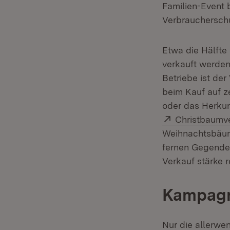
Familien-Event 
Verbrauchersch
Etwa die Hälfte
verkauft werden
Betriebe ist de
beim Kauf auf z
oder das Herku
Extern:
Christbaumv
Weihnachtsbäume
fernen Gegenden
Verkauf stärke 
Kampagn
Nur die allerw