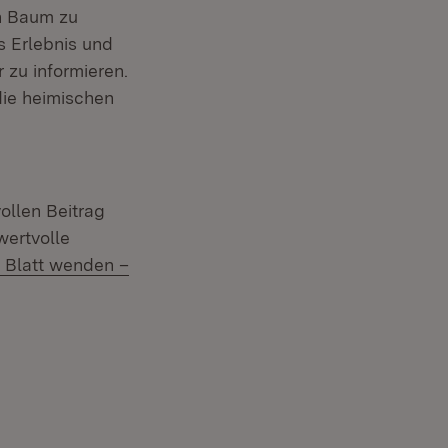
en Baum zu
s Erlebnis und
 zu informieren.
die heimischen
ollen Beitrag
wertvolle
rn:
 Blatt wenden –