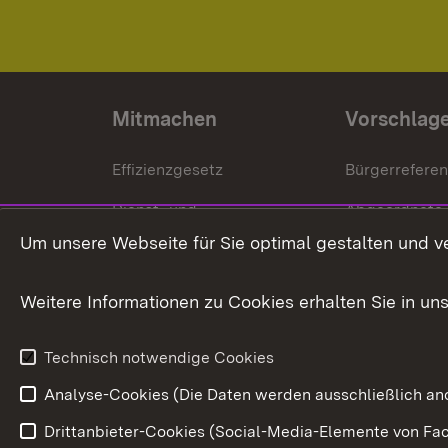
Mitmachen
Vorschlag
Effizienzgesetz
Bürgerrefere
Dienst- und
Abgeordnete
Versorgungsbezüge
Um unsere Webseite für Sie optimal gestalten und v
Bürgerbeauft
Kommunale Verfahren
Petition
Weitere Informationen zu Cookies erhalten Sie in un
Weitere
Volksantrag
Beteiligungsprozesse
Technisch notwendige Cookies
Volksabstim
Analyse-Cookies (Die Daten werden ausschließlich ano
Drittanbieter-Cookies (Social-Media-Elemente von Fac