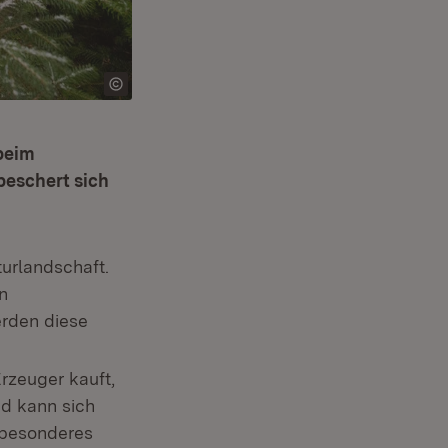
beim
beschert sich
turlandschaft.
n
erden diese
rzeuger kauft,
nd kann sich
 besonderes