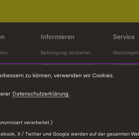
en
Informieren
Service
nten
Beteiligung verstehen
Meldungen
Beteiligung anwenden
Mediathek
erbessern zu können, verwenden wir Cookies.
ragte
Beteiligung stärken
Publikatio
Beteiligung erleben
Glossar
serer
Datenschutzerklärung
.
Beteiligung erforschen
mung
nymisiert verarbeitet.)
ebook, X / Twitter und Google werden auf der gesamten Webs