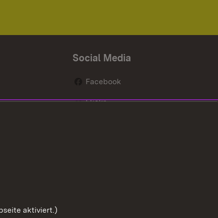
Social Media
Facebook
Flickr
nen
X / Twitter
Youtube
eite aktiviert.)
Zum Sei