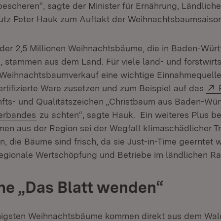
bescheren“, sagte der Minister für Ernährung, Ländlic
utz Peter Hauk zum Auftakt der Weihnachtsbaumsaison
 der 2,5 Millionen Weihnachtsbäume, die in Baden-Wür
, stammen aus dem Land. Für viele land- und forstwirts
r Weihnachtsbaumverkauf eine wichtige Einnahmequelle.
ertifizierte Ware zusetzen und zum Beispiel auf das
nfts- und Qualitätszeichen „Christbaum aus Baden-Wü
(Öffnet in neuem Fenster)
erbandes
zu achten“, sagte Hauk. Ein weiteres Plus be
n aus der Region sei der Wegfall klimaschädlicher T
, die Bäume sind frisch, da sie Just-in-Time geerntet 
regionale Wertschöpfung und Betriebe im ländlichen R
e „Das Blatt wenden“
enigsten Weihnachtsbäume kommen direkt aus dem Wald