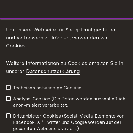
Social Media
Um unsere Webseite für Sie optimal gestalten
und verbessern zu können, verwenden wir
Facebook
Cookies.
Flickr
Weitere Informationen zu Cookies erhalten Sie in
X / Twitter
unserer
Datenschutzerklärung
.
Youtube
Technisch notwendige Cookies
Zum 
Analyse-Cookies (Die Daten werden ausschließlich
Impressum
Kontakt
anonymisiert verarbeitet.)
Benutzungshinweise
Netiquette
Drittanbieter-Cookies (Social-Media-Elemente von
Barrierefreiheit
Datenschutz
Facebook, X / Twitter und Google werden auf der
gesamten Webseite aktiviert.)
Cookies