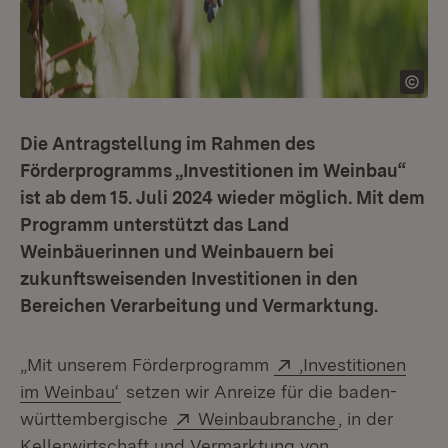
Die Antragstellung im Rahmen des
Förderprogramms „Investitionen im Weinbau“
ist ab dem 15. Juli 2024 wieder möglich. Mit dem
Programm unterstützt das Land
Weinbäuerinnen und Weinbauern bei
zukunftsweisenden Investitionen in den
Bereichen Verarbeitung und Vermarktung.
Extern:
„Mit unserem Förderprogramm
‚Investitionen
(Öffnet in neuem Fenster)
im Weinbau‘
setzen wir Anreize für die baden-
Extern:
(Öffnet in ne
württembergische
Weinbaubranche
, in der
Kellerwirtschaft und Vermarktung von