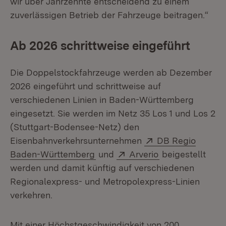
wir über Jahrzehnte entscheidend zu einem
zuverlässigen Betrieb der Fahrzeuge beitragen.“
Ab 2026 schrittweise eingeführt
Die Doppelstockfahrzeuge werden ab Dezember
2026 eingeführt und schrittweise auf
verschiedenen Linien in Baden-Württemberg
eingesetzt. Sie werden im Netz 35 Los 1 und Los 2
(Stuttgart-Bodensee-Netz) den
Extern:
Eisenbahnverkehrsunternehmen
DB Regio
(Öffnet in neuem Fenster)
Extern:
(Öffnet in neue
Baden-Württemberg
und
Arverio
beigestellt
werden und damit künftig auf verschiedenen
Regionalexpress- und Metropolexpress-Linien
verkehren.
Mit einer Höchstgeschwindigkeit von 200