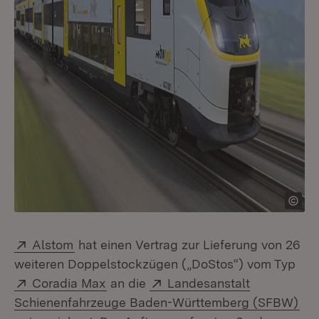
Extern:
(Öffnet in neuem Fenster)
Alstom
hat einen Vertrag zur Lieferung von 26
weiteren Doppelstockzügen („DoStos“) vom Typ
Extern:
(Öffnet in neuem Fenster)
Extern:
Coradia Max
an die
Landesanstalt
(Öf
Schienenfahrzeuge Baden-Württemberg (SFBW)