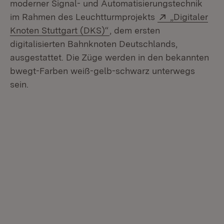
moderner Signal- und Automatisierungstechnik
Extern:
im Rahmen des Leuchtturmprojekts
„Digitaler
(Öffnet in neuem Fenster)
Knoten Stuttgart (DKS)“
, dem ersten
digitalisierten Bahnknoten Deutschlands,
ausgestattet. Die Züge werden in den bekannten
bwegt-Farben weiß-gelb-schwarz unterwegs
sein.