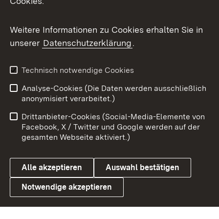
Cookies.
Flickr
Weitere Informationen zu Cookies erhalten Sie in
X / Twitter
unserer
Datenschutzerklärung
.
Youtube
Technisch notwendige Cookies
Zum 
Analyse-Cookies (Die Daten werden ausschließlich
Impressum
Kontakt
anonymisiert verarbeitet.)
Benutzungshinweise
Netiquette
Drittanbieter-Cookies (Social-Media-Elemente von
Barrierefreiheit
Datenschutz
Facebook, X / Twitter und Google werden auf der
gesamten Webseite aktiviert.)
Cookies
Alle akzeptieren
Auswahl bestätigen
Notwendige akzeptieren
Link zum Landesportal