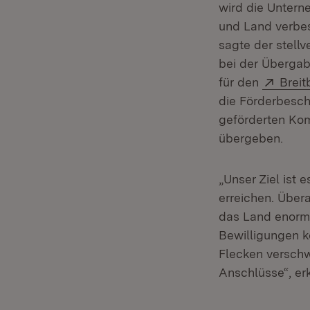
wird die Untern
und Land verbe
sagte der stellv
bei der Übergab
Exter
für den
Brei
die Förderbesch
geförderten Ko
übergeben.
„Unser Ziel ist
erreichen. Übera
das Land enorm
Bewilligungen 
Flecken verschw
Anschlüsse“, erk