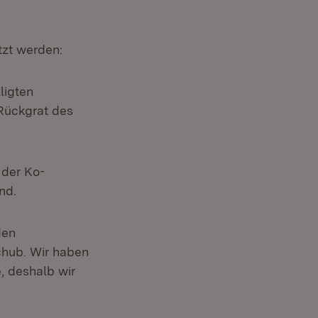
tzt werden:
 Fenster)
ligten
Rückgrat des
euem Fenster)
der Ko-
nd.
den
chub. Wir haben
, deshalb wir