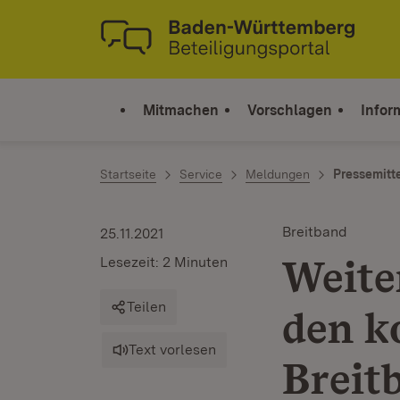
Zum Inhalt springen
Link zur Startseite
Mitmachen
Vorschlagen
Infor
Startseite
Service
Meldungen
Pressemitt
Breitband
25.11.2021
Weite
Lesezeit: 2 Minuten
Teilen
den 
Text vorlesen
Breit