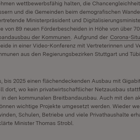
ehmen wettbewerbsfähig halten, die Chancengleichhei
ssern und die Gemeinden beim demografischen Wandel 
ertretende Ministerpräsident und Digitalisierungsminist
e von 89 neuen Förderbescheiden in Höhe von über 70 
n:
(Öffnet in neuem Fenster)
tbandausbau der Kommunen
. Aufgrund der
Corona-Situ
eide in einer Video-Konferenz mit Vertreterinnen und Ve
mmunen aus den Regierungsbezirken Stuttgart und Tüb
 es, bis 2025 einen flächendeckenden Ausbau mit Gigabi
ll dort, wo kein privatwirtschaftlicher Netzausbau stattfi
 in den kommunalen Breitbandausbau. Auch mit den ak
können wichtige Projekte umgesetzt werden. Wieder w
inden, Schulen, Betriebe und viele Privathaushalte erha
lärte Minister Thomas Strobl.