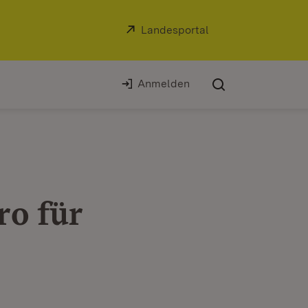
Extern:
Landesportal
(Öffnet in neuem Fe
Anmelden
ro für