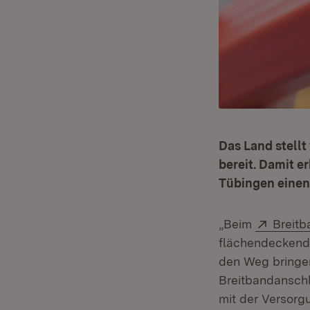
Das Land stell
bereit. Damit e
Tübingen einen
Extern
„Beim
Breit
flächendeckende
den Weg bringen
Breitbandanschl
mit der Versorg