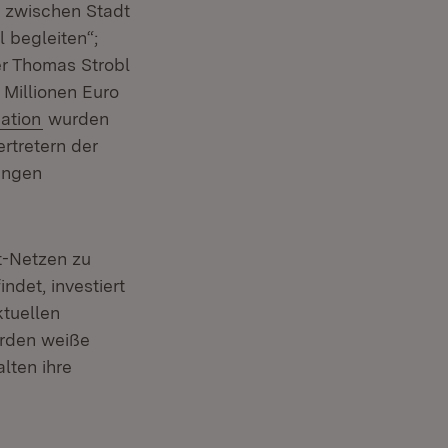
t zwischen Stadt
begleiten“;
er Thomas Strobl
Millionen Euro
ation
wurden
rtretern der
ingen
t-Netzen zu
ndet, investiert
tuellen
erden weiße
lten ihre