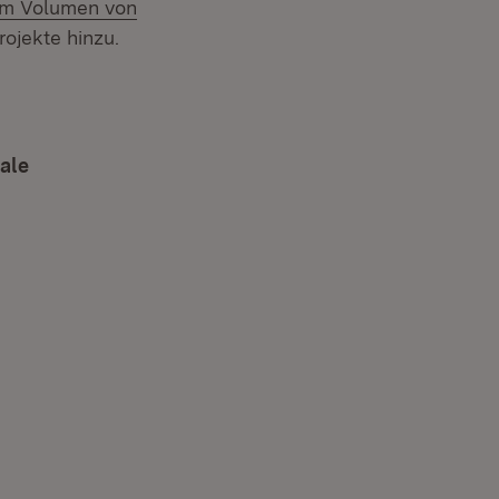
em Volumen von
ojekte hinzu.
euem Fenster)
ale