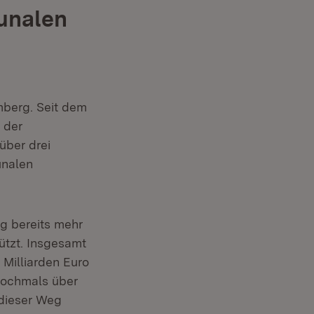
munalen
d:
berg. Seit dem
e der
über drei
unalen
g bereits mehr
ützt. Insgesamt
Milliarden Euro
 nochmals über
 dieser Weg