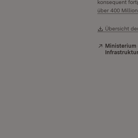
konsequent fort
über 400 Millio
Download:
Übersicht de
Extern:
Ministerium 
Infrastruktu