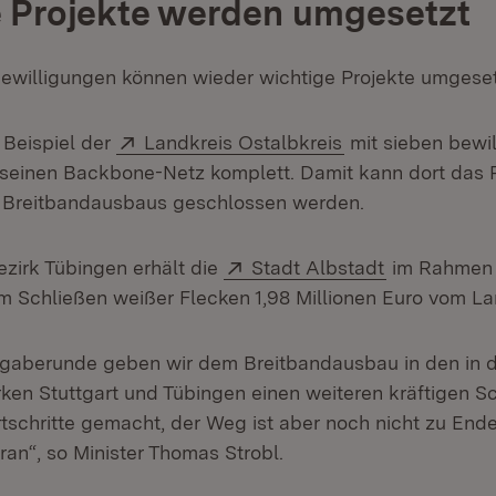
 Projekte werden umgesetzt
ewilligungen können wieder wichtige Projekte umgese
Extern:
(Öffnet in neuem
 Beispiel der
Landkreis Ostalbkreis
mit sieben bewil
seinen Backbone-Netz komplett. Damit kann dort das 
n Breitbandausbaus geschlossen werden.
Extern:
(Öffnet in n
zirk Tübingen erhält die
Stadt Albstadt
im Rahmen 
m Schließen weißer Flecken 1,98 Millionen Euro vom La
rgaberunde geben wir dem Breitbandausbau in den in 
ken Stuttgart und Tübingen einen weiteren kräftigen S
tschritte gemacht, der Weg ist aber noch nicht zu Ende
ran“, so Minister Thomas Strobl.