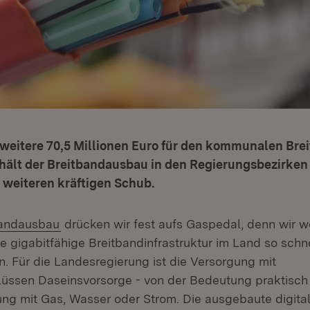
t weitere 70,5 Millionen Euro für den kommunalen Br
rhält der Breitbandausbau in den Regierungsbezirken
 weiteren kräftigen Schub.
:
(Öffnet in neuem Fenster)
bandausbau
drücken wir fest aufs Gaspedal, denn wir w
 gigabitfähige Breitbandinfrastruktur im Land so schne
. Für die Landesregierung ist die Versorgung mit
üssen Daseinsvorsorge - von der Bedeutung praktisch
ung mit Gas, Wasser oder Strom. Die ausgebaute digitale