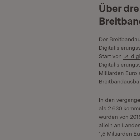
Über dre
Breitban
Der Breitbandau
Digitalisierung
Ext
Start von
dig
Digitalisierung
Milliarden Euro
Breitbandausba
In den vergange
als 2.630 kommu
wurden von 2016
allein an Lande
1,5 Milliarden 