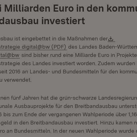
i Milliarden Euro in den kom
dausbau investiert
Downloa
sbau ist eingebettet in die Maßnahmen der
(Öffnet in neuem Fenster)
sstrategie digital@bw (PDF)
des Landes Baden-Württem
ern:
(Öffnet in neuem Fenster)
ital@bw
sind bisher rund eine Milliarde Euro in Projekt
sstrategie des Landes investiert worden. Zudem wurden 
 seit 2016 an Landes- und Bundesmitteln für den komm
u verwendet.
nen fünf Jahren hat die grün-schwarze Landesregierun
nale Ausbauprojekte für den Breitbandausbau unterst
 bis zum Ende der vergangenen Wahlperiode über 1,16 
sgeld in den Breitbandausbau investiert. Hinzu kamen
Euro an Bundesmitteln. In der neuen Wahlperiode wurde