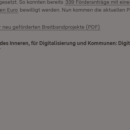
gesetzt. So konnten bereits
339 Förderanträge mit ein
nen Euro
bewilligt werden. Nun kommen die aktuellen Pr
(Öffnet in n
r neu geförderten Breitbandprojekte (PDF)
des Inneren, für Digitalisierung und Kommunen: Digit
r
(Öffnet in neuem Fenster)