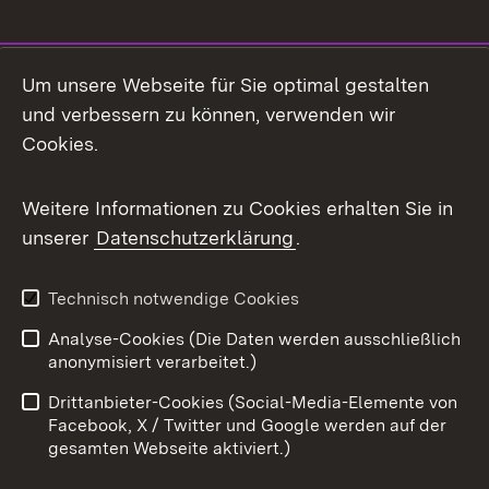
Social Media
Um unsere Webseite für Sie optimal gestalten
und verbessern zu können, verwenden wir
Facebook
Cookies.
Flickr
Weitere Informationen zu Cookies erhalten Sie in
X / Twitter
unserer
Datenschutzerklärung
.
Youtube
Technisch notwendige Cookies
Zum 
Analyse-Cookies (Die Daten werden ausschließlich
Impressum
Kontakt
anonymisiert verarbeitet.)
Benutzungshinweise
Netiquette
Drittanbieter-Cookies (Social-Media-Elemente von
Barrierefreiheit
Datenschutz
Facebook, X / Twitter und Google werden auf der
gesamten Webseite aktiviert.)
Cookies