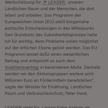
Extern:
(Öffnet in neuem Fens
Wertschätzung für
LEADER
, unseren
Ländlichen Raum und der Menschen, die dort
leben und arbeiten. Das Programm der
Europäischen Union (EU) stellt bürgernahe
politische Entscheidungen in den Mittelpunkt.
Den Grundsatz des Subsidiaritätsprinzips halte
ich für wichtig, denn Probleme sollen möglichst
auf der örtlichen Ebene gelöst werden. Das EU-
Programm leistet dafür einen wesentlichen
Beitrag und entspricht so auch dem
Koalitionsvertrag
in besonderem Maße. Deshalb
werden wir den Aktionsgruppen weitere acht
Millionen Euro an Fördermitteln bereitstellen“,
sagte der Minister für Ernährung, Ländlichen
Raum und Verbraucherschutz, Peter Hauk.
LEADER steht für „Liaison Entre Actions de