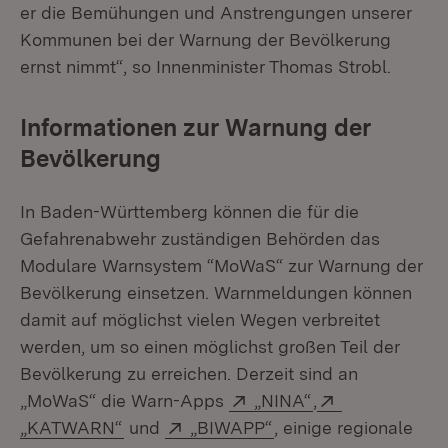
er die Bemühungen und Anstrengungen unserer
Kommunen bei der Warnung der Bevölkerung
ernst nimmt“, so Innenminister Thomas Strobl.
Informationen zur Warnung der
Bevölkerung
In Baden-Württemberg können die für die
Gefahrenabwehr zuständigen Behörden das
Modulare Warnsystem “MoWaS“ zur Warnung der
Bevölkerung einsetzen. Warnmeldungen können
damit auf möglichst vielen Wegen verbreitet
werden, um so einen möglichst großen Teil der
Bevölkerung zu erreichen. Derzeit sind an
Extern:
(Öffnet in neuem
Extern:
„MoWaS“ die Warn-Apps
„NINA“
,
(Öffnet in neuem Fenster)
Extern:
(Öffnet in neuem Fen
„KATWARN“
und
„BIWAPP“
, einige regionale