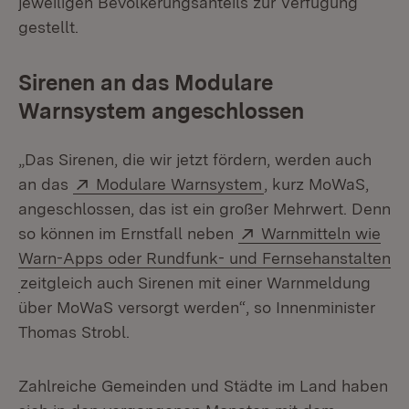
jeweiligen Bevölkerungsanteils zur Verfügung
gestellt.
Sirenen an das Modulare
Warnsystem angeschlossen
„Das Sirenen, die wir jetzt fördern, werden auch
Extern:
(Öffnet in neuem Fe
an das
Modulare Warnsystem
, kurz MoWaS,
angeschlossen, das ist ein großer Mehrwert. Denn
Extern:
so können im Ernstfall neben
Warnmitteln wie
Warn-Apps oder Rundfunk- und Fernsehanstalten
(Öffnet in neuem Fenster)
zeitgleich auch Sirenen mit einer Warnmeldung
über MoWaS versorgt werden“, so Innenminister
Thomas Strobl.
Zahlreiche Gemeinden und Städte im Land haben