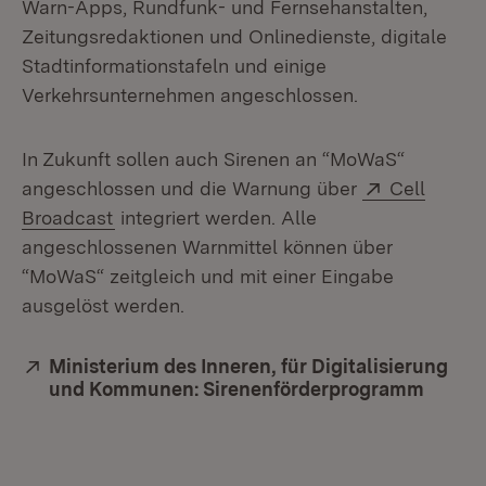
Warn-Apps, Rundfunk- und Fernsehanstalten,
Zeitungsredaktionen und Onlinedienste, digitale
Stadtinformationstafeln und einige
Verkehrsunternehmen angeschlossen.
In Zukunft sollen auch Sirenen an “MoWaS“
Extern:
angeschlossen und die Warnung über
Cell
(Öffnet in neuem Fenster)
Broadcast
integriert werden. Alle
angeschlossenen Warnmittel können über
“MoWaS“ zeitgleich und mit einer Eingabe
ausgelöst werden.
Extern:
Ministerium des Inneren, für Digitalisierung
und Kommunen: Sirenenförderprogramm
(Öffne