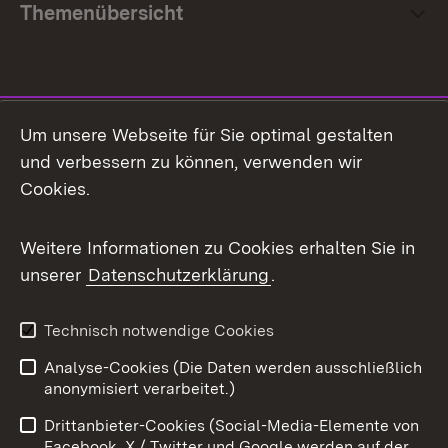
Themenübersicht
Social Media
Um unsere Webseite für Sie optimal gestalten
und verbessern zu können, verwenden wir
Facebook
Cookies.
Flickr
Weitere Informationen zu Cookies erhalten Sie in
X / Twitter
unserer
Datenschutzerklärung
.
Youtube
Technisch notwendige Cookies
Zum 
Analyse-Cookies (Die Daten werden ausschließlich
Impressum
Kontakt
anonymisiert verarbeitet.)
Benutzungshinweise
Netiquette
Drittanbieter-Cookies (Social-Media-Elemente von
Barrierefreiheit
Datenschutz
Facebook, X / Twitter und Google werden auf der