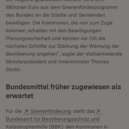
Millionen Euro aus dem Sirenenförderprogramm
des Bundes an die Städte und Gemeinden
bewilligen. Die Kommunen, die nun zum Zuge
kommen, erhalten mit den Bewilligungen
Planungssicherheit und können vor Ort die
nächsten Schritte zur Stärkung der Warnung der
Bevölkerung angehen“, sagte der stellvertretende
Ministerpräsident und Innenminister Thomas
Strobl.
Bundesmittel früher zugewiesen als
erwartet
Extern:
(Öffnet in neuem Fenste
Extern:
Für die
Sirenenförderung
stellt das
Bundesamt für Bevölkerungsschutz und
(Öffnet in neuem Fenster)
Katastrophenhilfe (BBK)
den Kommunen in