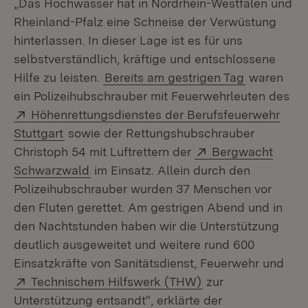
„Das Hochwasser hat in Nordrhein-Westfalen und
Rheinland-Pfalz eine Schneise der Verwüstung
hinterlassen. In dieser Lage ist es für uns
selbstverständlich, kräftige und entschlossene
Hilfe zu leisten.
Bereits am gestrigen Tag
waren
ein Polizeihubschrauber mit Feuerwehrleuten des
Extern:
Höhenrettungsdienstes der Berufsfeuerwehr
(Öffnet in neuem Fenster)
Stuttgart
sowie der Rettungshubschrauber
Extern:
Christoph 54 mit Luftrettern der
Bergwacht
(Öffnet in neuem Fenster)
Schwarzwald
im Einsatz. Allein durch den
Polizeihubschrauber wurden 37 Menschen vor
den Fluten gerettet. Am gestrigen Abend und in
den Nachtstunden haben wir die Unterstützung
deutlich ausgeweitet und weitere rund 600
Einsatzkräfte von Sanitätsdienst, Feuerwehr und
Extern:
(Öffnet in neuem F
Technischem Hilfswerk (THW)
zur
Unterstützung entsandt“, erklärte der