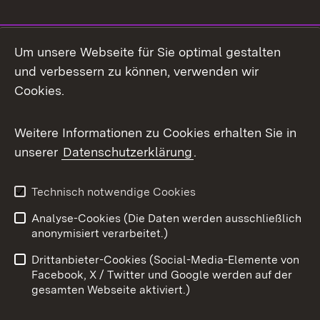
Social Media
Um unsere Webseite für Sie optimal gestalten
und verbessern zu können, verwenden wir
Facebook
Cookies.
Flickr
Weitere Informationen zu Cookies erhalten Sie in
X / Twitter
unserer
Datenschutzerklärung
.
Youtube
Technisch notwendige Cookies
Zum 
Analyse-Cookies (Die Daten werden ausschließlich
Impressum
Kontakt
anonymisiert verarbeitet.)
Benutzungshinweise
Netiquette
Drittanbieter-Cookies (Social-Media-Elemente von
Barrierefreiheit
Datenschutz
Facebook, X / Twitter und Google werden auf der
gesamten Webseite aktiviert.)
Cookies