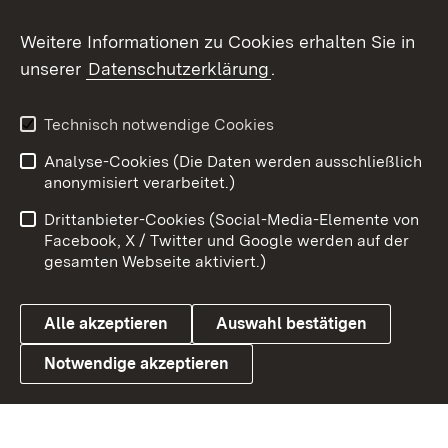
Weitere Informationen zu Cookies erhalten Sie in
X / Twitter
unserer
Datenschutzerklärung
.
Youtube
Technisch notwendige Cookies
Zum 
Analyse-Cookies (Die Daten werden ausschließlich
Impressum
Kontakt
anonymisiert verarbeitet.)
Benutzungshinweise
Netiquette
Drittanbieter-Cookies (Social-Media-Elemente von
Barrierefreiheit
Datenschutz
Facebook, X / Twitter und Google werden auf der
gesamten Webseite aktiviert.)
Cookies
Alle akzeptieren
Auswahl bestätigen
Notwendige akzeptieren
Link zum Landesportal