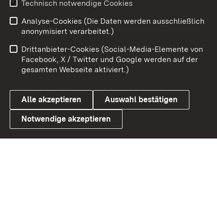
Technisch notwendige Cookies
Zum 
Analyse-Cookies (Die Daten werden ausschließlich
Impressum
Kontakt
anonymisiert verarbeitet.)
Benutzungshinweise
Netiquette
Drittanbieter-Cookies (Social-Media-Elemente von
Barrierefreiheit
Datenschutz
Facebook, X / Twitter und Google werden auf der
gesamten Webseite aktiviert.)
Cookies
Alle akzeptieren
Auswahl bestätigen
Notwendige akzeptieren
Link zum Landesportal