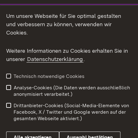
Social Media
Um unsere Webseite für Sie optimal gestalten
und verbessern zu können, verwenden wir
Facebook
Cookies.
Flickr
Weitere Informationen zu Cookies erhalten Sie in
X / Twitter
unserer
Datenschutzerklärung
.
Youtube
Technisch notwendige Cookies
Zum 
Analyse-Cookies (Die Daten werden ausschließlich
Impressum
Kontakt
anonymisiert verarbeitet.)
Benutzungshinweise
Netiquette
Drittanbieter-Cookies (Social-Media-Elemente von
Barrierefreiheit
Datenschutz
Facebook, X / Twitter und Google werden auf der
gesamten Webseite aktiviert.)
Cookies
Alle akzeptieren
Auswahl bestätigen