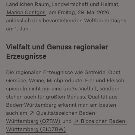
Ländlichen Raum, Landwirtschaft und Heimat,
Marion Gentges
, am Freitag, 29. Mai 2026,
anlässlich des bevorstehenden Weltbauerntages
am 1. Juni.
Vielfalt und Genuss regionaler
Erzeugnisse
Die regionalen Erzeugnisse wie Getreide, Obst,
Gemüse, Weine, Milchprodukte, Eier und Fleisch
spiegeln nicht nur eine große Vielfalt, sondern
stehen auch für größten Genuss. Qualität aus
Baden-Württemberg erkennt man am besten
Extern:
auch am
Qualitätszeichen Baden-
(Öffnet in neuem Fenster)
Extern:
Württemberg (QZBW)
und
Biozeichen Baden-
(Öffnet in neuem Fenster)
Württemberg (BIOZBW)
.