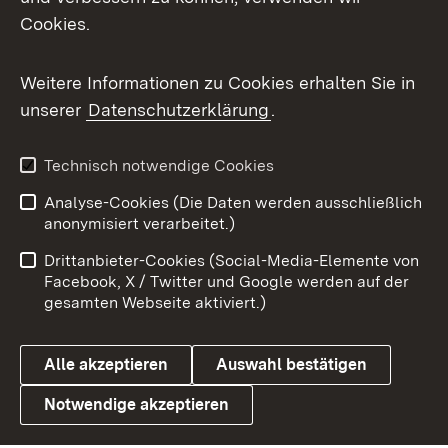
Cookies.
Flickr
Weitere Informationen zu Cookies erhalten Sie in
X / Twitter
unserer
Datenschutzerklärung
.
Youtube
Technisch notwendige Cookies
Zum 
Analyse-Cookies (Die Daten werden ausschließlich
Impressum
Kontakt
anonymisiert verarbeitet.)
Benutzungshinweise
Netiquette
Drittanbieter-Cookies (Social-Media-Elemente von
Barrierefreiheit
Datenschutz
Facebook, X / Twitter und Google werden auf der
gesamten Webseite aktiviert.)
Cookies
Alle akzeptieren
Auswahl bestätigen
Notwendige akzeptieren
Link zum Landesportal