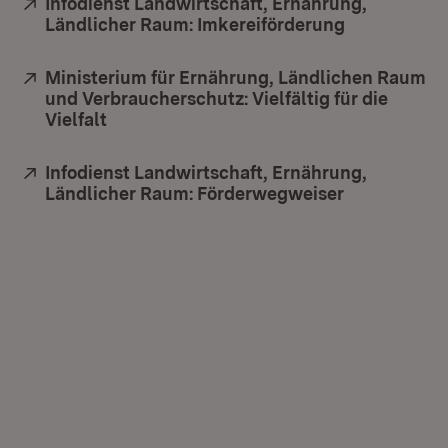
Extern:
Infodienst Landwirtschaft, Ernährung,
Ländlicher Raum: Imkereiförderung
(Öffnet in 
Extern:
Ministerium für Ernährung, Ländlichen Raum
und Verbraucherschutz: Vielfältig für die
Vielfalt
(Öffnet in neuem Fenster)
Extern:
Infodienst Landwirtschaft, Ernährung,
Ländlicher Raum: Förderwegweiser
(Öffnet in 