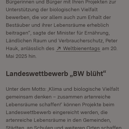
Bürgerinnen und Bürger mit Ihren Projekten zur
Unterstützung der biologischen Vielfalt
bewerben, die vor allem auch zum Erhalt der
Bestäuber und ihrer Lebensräume erheblich
beitragen“, sagte der Minister für Ernährung,
Ländlichen Raum und Verbraucherschutz, Peter
Extern:
(Öffnet in n
Hauk, anlässlich des
Weltbienentags
am 20.
Mai 2025 hin.
Landeswettbewerb „BW blüht“
Unter dem Motto: ‚Klima und biologische Vielfalt
gemeinsam denken – zusammen artenreiche
Lebensräume schaffen!‘ können Projekte beim
Landeswettbewerb eingereicht werden, die
artenreiche Lebensräume in den Gemeinden,
Städten, an Schulen und weiteren Orten schaffen,