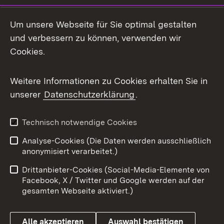
Social Media
Um unsere Webseite für Sie optimal gestalten
und verbessern zu können, verwenden wir
Facebook
Cookies.
Flickr
Weitere Informationen zu Cookies erhalten Sie in
X / Twitter
unserer
Datenschutzerklärung
.
Youtube
Technisch notwendige Cookies
Zum 
Analyse-Cookies (Die Daten werden ausschließlich
Impressum
Kontakt
anonymisiert verarbeitet.)
Benutzungshinweise
Netiquette
Drittanbieter-Cookies (Social-Media-Elemente von
Barrierefreiheit
Datenschutz
Facebook, X / Twitter und Google werden auf der
gesamten Webseite aktiviert.)
Cookies
Alle akzeptieren
Auswahl bestätigen