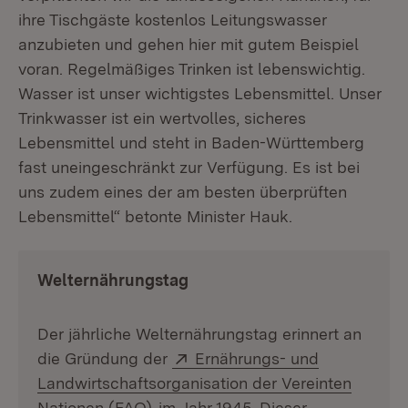
ihre Tischgäste kostenlos Leitungswasser
anzubieten und gehen hier mit gutem Beispiel
voran. Regelmäßiges Trinken ist lebenswichtig.
Wasser ist unser wichtigstes Lebensmittel. Unser
Trinkwasser ist ein wertvolles, sicheres
Lebensmittel und steht in Baden-Württemberg
fast uneingeschränkt zur Verfügung. Es ist bei
uns zudem eines der am besten überprüften
Lebensmittel“ betonte Minister Hauk.
Welternährungstag
Der jährliche Welternährungstag erinnert an
Extern:
die Gründung der
Ernährungs- und
Landwirtschaftsorganisation der Vereinten
(Öffnet in neuem Fenster)
Nationen (FAO)
im Jahr 1945. Dieser