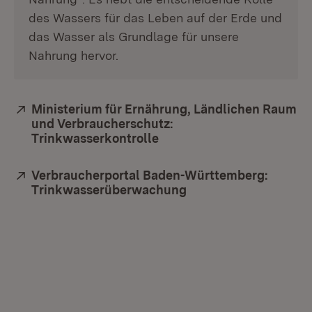
des Wassers für das Leben auf der Erde und
das Wasser als Grundlage für unsere
Nahrung hervor.
Extern:
Ministerium für Ernährung, Ländlichen Raum
und Verbraucherschutz:
Trinkwasserkontrolle
(Öffnet in neuem Fenster)
Extern:
Verbraucherportal Baden-Württemberg:
Trinkwasserüberwachung
(Öffnet in neuem Fen