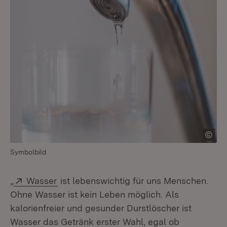
Symbolbild
Extern:
(Öffnet in neuem Fenster)
„
Wasser
ist lebenswichtig für uns Menschen.
Ohne Wasser ist kein Leben möglich. Als
kalorienfreier und gesunder Durstlöscher ist
Wasser das Getränk erster Wahl, egal ob