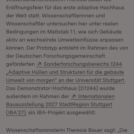
Eröffnungsfeier für das erste adaptive Hochhaus
der Welt statt. Wissenschaftlerinnen und
Wissenschaftler untersuchen hier unter realen
Bedingungen im Maßstab 1:1, wie sich Gebäude
aktiv an wechselnde Umwelteinflüsse anpassen
können. Der Prototyp entsteht im Rahmen des von
der Deutschen Forschungsgemeinschaft
Extern:
geförderten
Sonderforschungsbereichs 1244
„Adaptive Hüllen und Strukturen für die gebaute
(Öf
Umwelt von morgen“ an der Universität Stuttgart
.
Das Demonstrator-Hochhaus (D1244) wurde
Extern:
außerdem im Rahmen der
Internationalen
Bauausstellung 2027 StadtRegion Stuttgart
(Öffnet in neuem Fenster)
(IBA`27)
als IBA-Projekt ausgewählt.
Wissenschaftsministerin Theresia Bauer sagt: „Die