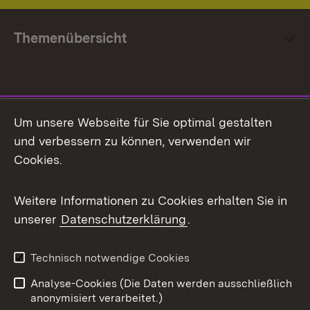
Themenübersicht
Social Media
Um unsere Webseite für Sie optimal gestalten
und verbessern zu können, verwenden wir
Facebook
Cookies.
Flickr
Weitere Informationen zu Cookies erhalten Sie in
X / Twitter
unserer
Datenschutzerklärung
.
Youtube
Technisch notwendige Cookies
Zum 
Analyse-Cookies (Die Daten werden ausschließlich
Impressum
Kontakt
anonymisiert verarbeitet.)
Benutzungshinweise
Netiquette