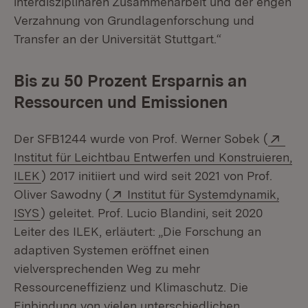
interdisziplinären Zusammenarbeit und der engen
Verzahnung von Grundlagenforschung und
Transfer an der Universität Stuttgart.“
Bis zu 50 Prozent Ersparnis an
Ressourcen und Emissionen
Exte
Der SFB1244 wurde von Prof. Werner Sobek (
Institut für Leichtbau Entwerfen und Konstruieren,
(Öffnet in neuem Fenster)
ILEK
) 2017 initiiert und wird seit 2021 von Prof.
Extern:
Oliver Sawodny (
Institut für Systemdynamik,
(Öffnet in neuem Fenster)
ISYS
) geleitet. Prof. Lucio Blandini, seit 2020
Leiter des ILEK, erläutert: „Die Forschung an
adaptiven Systemen eröffnet einen
vielversprechenden Weg zu mehr
Ressourceneffizienz und Klimaschutz. Die
Einbindung von vielen unterschiedlichen