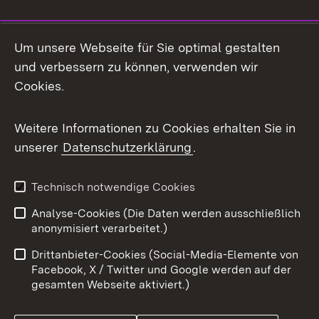
Social Media
Um unsere Webseite für Sie optimal gestalten
und verbessern zu können, verwenden wir
Facebook
Cookies.
Flickr
Weitere Informationen zu Cookies erhalten Sie in
X / Twitter
unserer
Datenschutzerklärung
.
Youtube
Technisch notwendige Cookies
Zum 
Analyse-Cookies (Die Daten werden ausschließlich
Impressum
Kontakt
anonymisiert verarbeitet.)
Benutzungshinweise
Netiquette
Drittanbieter-Cookies (Social-Media-Elemente von
Barrierefreiheit
Datenschutz
Facebook, X / Twitter und Google werden auf der
gesamten Webseite aktiviert.)
Cookies