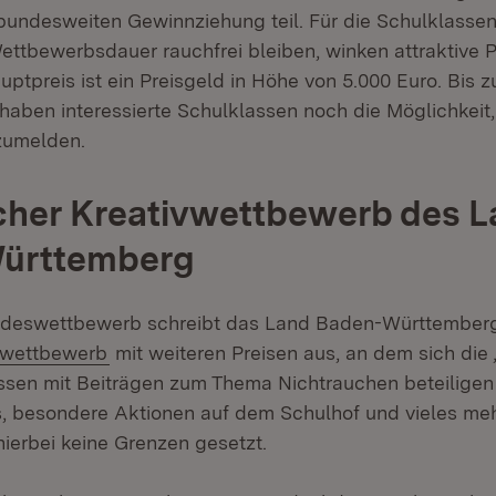
undesweiten Gewinnziehung teil. Für die Schulklassen
ttbewerbsdauer rauchfrei bleiben, winken attraktive P
tpreis ist ein Preisgeld in Höhe von 5.000 Euro. Bis z
aben interessierte Schulklassen noch die Möglichkeit, 
zumelden.
cher Kreativwettbewerb des 
ürttemberg
eswettbewerb schreibt das Land Baden-Württemberg 
(Öffnet in neuem Fenster)
vwettbewerb
mit weiteren Preisen aus, an dem sich die
assen mit Beiträgen zum Thema Nichtrauchen beteiligen
, besondere Aktionen auf dem Schulhof und vieles meh
 hierbei keine Grenzen gesetzt.