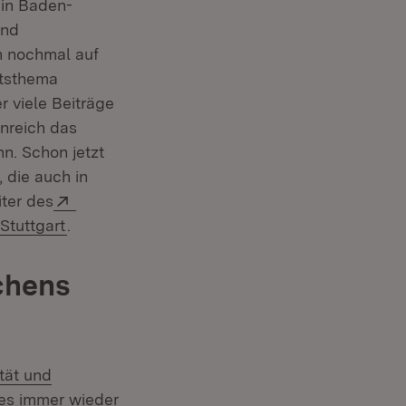
 in Baden-
und
ch nochmal auf
itsthema
r viele Beiträge
enreich das
n. Schon jetzt
 die auch in
Extern:
iter des
(Öffnet in neuem Fenster)
tuttgart
.
chens
tät und
 es immer wieder