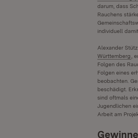
darum, dass Sch
Rauchens stärke
Gemeinschaftswe
individuell dami
Alexander Stütz
(Ö
Württemberg
, 
Folgen des Rauc
Folgen eines e
beobachten. Ger
beschädigt. Erk
sind oftmals ei
Jugendlichen e
Arbeit am Proje
Gewinner