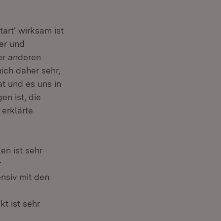
art‘ wirksam ist
er und
ner anderen
ich daher sehr,
t und es uns in
n ist, die
 erklärte
en ist sehr
r
nsiv mit den
t ist sehr