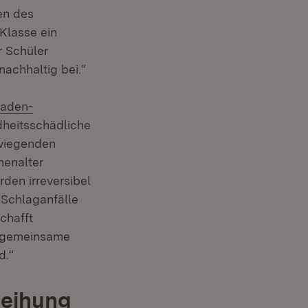
en des
Klasse ein
r Schüler
nachhaltig bei.“
:
aden-
ndheitsschädliche
rwiegenden
nenalter
den irreversibel
Schlaganfälle
chafft
e gemeinsame
d.“
leihung