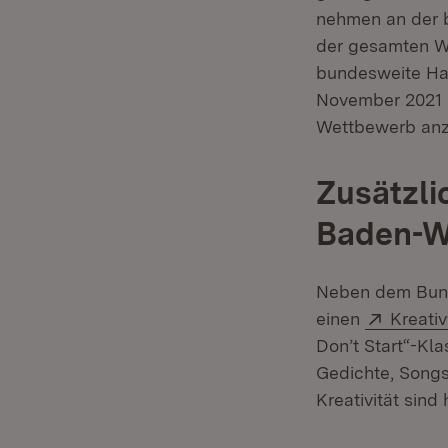
nehmen an der b
der gesamten We
bundesweite Haup
November 2021 h
Wettbewerb an
Zusätzli
Baden-W
Neben dem Bund
Extern:
einen
Kreati
Don’t Start“-Kl
Gedichte, Songs
Kreativität sind