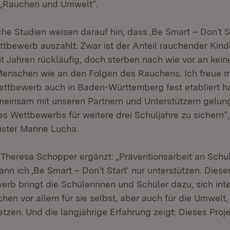
„Rauchen und Umwelt“.
he Studien weisen darauf hin, dass ‚Be Smart – Don´t St
ttbewerb auszahlt. Zwar ist der Anteil rauchender Kind
it Jahren rückläufig, doch sterben nach wie vor an kei
Menschen wie an den Folgen des Rauchens. Ich freue m
ettbewerb auch in Baden-Württemberg fest etabliert ha
einsam mit unseren Partnern und Unterstützern gelunge
s Wettbewerbs für weitere drei Schuljahre zu sichern“,
ister Manne Lucha.
 Theresa Schopper ergänzt: „Präventionsarbeit an Schul
ann ich ‚Be Smart – Don’t Start‘ nur unterstützen. Diese
rb bringt die Schülerinnen und Schüler dazu, sich inte
en vor allem für sie selbst, aber auch für die Umwelt,
zen. Und die langjährige Erfahrung zeigt: Dieses Projek