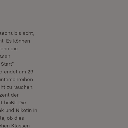
sechs bis acht,
nt. Es können
wenn die
assen
Start“
d endet am 29.
unterschreiben
cht zu rauchen.
zent der
t heißt: Die
ak und Nikotin in
e, ob dies
ichen Klassen