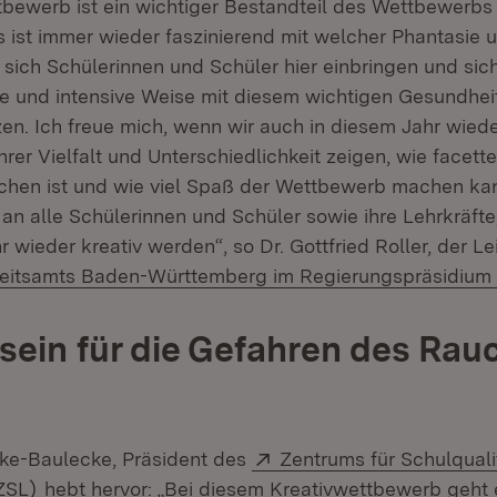
tbewerb ist ein wichtiger Bestandteil des Wettbewerbs
 ist immer wieder faszinierend mit welcher Phantasie 
m sich Schülerinnen und Schüler hier einbringen und si
e und intensive Weise mit diesem wichtigen Gesundhe
en. Ich freue mich, wenn wir auch in diesem Jahr wiede
 ihrer Vielfalt und Unterschiedlichkeit zeigen, wie facett
hen ist und wie viel Spaß der Wettbewerb machen kan
an alle Schülerinnen und Schüler sowie ihre Lehrkräfte,
 wieder kreativ werden“, so Dr. Gottfried Roller, der Le
itsamts Baden-Württemberg im Regierungspräsidium S
ein für die Gefahren des Rau
Extern:
ke-Baulecke, Präsident des
Zentrums für Schulquali
(Öffnet in neuem Fenster)
ZSL)
hebt hervor: „Bei diesem Kreativwettbewerb geht