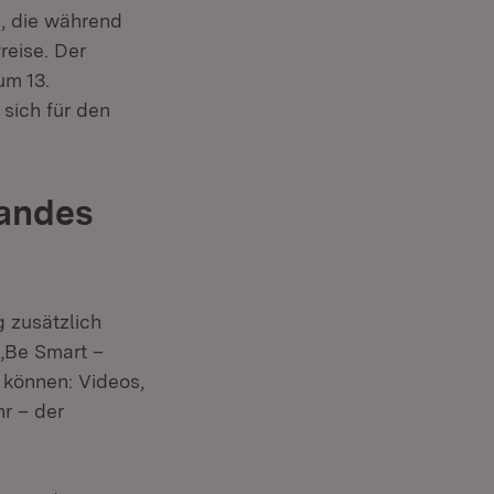
, die während
reise. Der
um 13.
sich für den
Landes
zusätzlich
 „Be Smart –
 können: Videos,
r – der