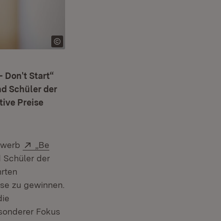
 Don't Start“
nd Schüler der
tive Preise
Extern:
bewerb
„Be
 Schüler der
hrten
se zu gewinnen.
die
esonderer Fokus