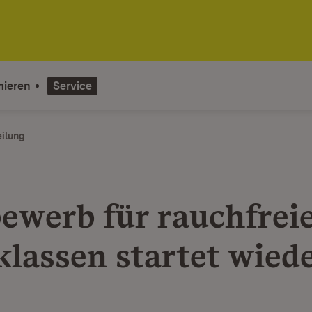
mieren
Service
eilung
ewerb für rauchfrei
klassen startet wied