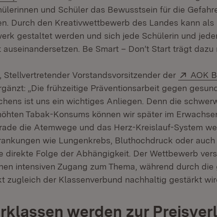
ülerinnen und Schüler das Bewusstsein für die Gefahr
n. Durch den Kreativwettbewerb des Landes kann als 
rk gestaltet werden und sich jede Schülerin und jede
t auseinandersetzen. Be Smart – Don’t Start trägt dazu 
Extern
, Stellvertretender Vorstandsvorsitzender der
AOK B
ffnet in neuem Fenster)
ergänzt: „Die frühzeitige Präventionsarbeit gegen gesu
hens ist uns ein wichtiges Anliegen. Denn die schwe
rhöhten Tabak-Konsums können wir später im Erwachse
ade die Atemwege und das Herz-Kreislauf-System wer
rankungen wie Lungenkrebs, Bluthochdruck oder auch 
ne direkte Folge der Abhängigkeit. Der Wettbewerb vers
inen intensiven Zugang zum Thema, während durch di
kt zugleich der Klassenverbund nachhaltig gestärkt wir
klassen werden zur Preisver