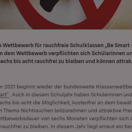
e Wettbewerb für rauchfreie Schulklassen „Be Smart –
 In dem Wettbewerb verpflichten sich Schülerinnen u
echs bis acht rauchfrei zu bleiben und können attrak
r 2021 beginnt wieder der bundesweite Klassenwett
(Öffnet in neuem Fenster)
art“
. Auch in diesem Schuljahr haben Schülerinnen und
echs bis acht die Möglichkeit, kostenfrei an dem bewä
Thema Nichtrauchen teilzunehmen und attraktive Prei
ttbewerbsdauer von sechs Monaten verpflichten sich 
rauchfrei zu bleiben. In diesem Jahr liegt erneut ein b