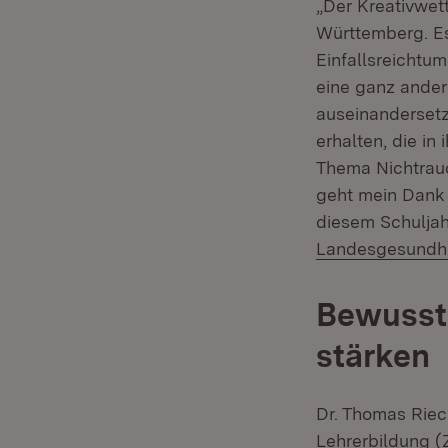
„Der Kreativwet
Württemberg. Es
Einfallsreichtu
eine ganz ander
auseinandersetz
erhalten, die in
Thema Nichtrauc
geht mein Dank 
diesem Schuljahr
Landesgesundhe
Bewussts
stärken
Dr. Thomas Riec
Lehrerbildung (