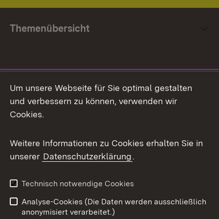
Themenübersicht
Social Media
Um unsere Webseite für Sie optimal gestalten
und verbessern zu können, verwenden wir
Facebook
Cookies.
Flickr
Weitere Informationen zu Cookies erhalten Sie in
X / Twitter
unserer
Datenschutzerklärung
.
Youtube
Technisch notwendige Cookies
Zum 
Analyse-Cookies (Die Daten werden ausschließlich
Impressum
Kontakt
anonymisiert verarbeitet.)