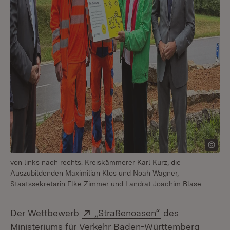
von links nach rechts: Kreiskämmerer Karl Kurz, die
Auszubildenden Maximilian Klos und Noah Wagner,
Staatssekretärin Elke Zimmer und Landrat Joachim Bläse
Extern:
(Öffnet in neuem
Der Wettbewerb
„Straßenoasen“
des
Ministeriums für Verkehr Baden-Württemberg