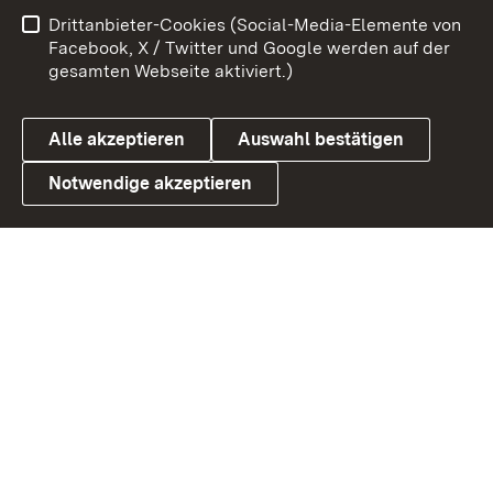
Benutzungshinweise
Netiquette
Drittanbieter-Cookies (Social-Media-Elemente von
Barrierefreiheit
Datenschutz
Facebook, X / Twitter und Google werden auf der
gesamten Webseite aktiviert.)
Cookies
Alle akzeptieren
Auswahl bestätigen
Notwendige akzeptieren
Link zum Landesportal