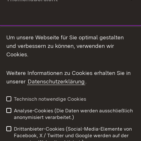
Social Media
Um unsere Webseite für Sie optimal gestalten
und verbessern zu können, verwenden wir
Facebook
Cookies.
Flickr
Weitere Informationen zu Cookies erhalten Sie in
X / Twitter
unserer
Datenschutzerklärung
.
Youtube
Technisch notwendige Cookies
Zum 
Analyse-Cookies (Die Daten werden ausschließlich
Impressum
Kontakt
anonymisiert verarbeitet.)
Benutzungshinweise
Netiquette
Drittanbieter-Cookies (Social-Media-Elemente von
Barrierefreiheit
Datenschutz
Facebook, X / Twitter und Google werden auf der