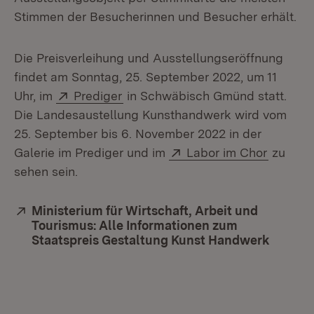
Stimmen der Besucherinnen und Besucher erhält.
Die Preisverleihung und Ausstellungseröffnung
findet am Sonntag, 25. September 2022, um 11
Extern:
(Öffnet in neuem Fenster)
Uhr, im
Prediger
in Schwäbisch Gmünd statt.
Die Landesaustellung Kunsthandwerk wird vom
25. September bis 6. November 2022 in der
Extern:
(Öffnet
Galerie im Prediger und im
Labor im Chor
zu
sehen sein.
Extern:
Ministerium für Wirtschaft, Arbeit und
Tourismus: Alle Informationen zum
Staatspreis Gestaltung Kunst Handwerk
(Öffnet