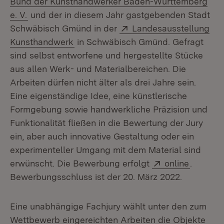
Bund der Kunsthandwerker Baden-Württemberg
(Öffnet in neuem Fenster)
e. V.
und der in diesem Jahr gastgebenden Stadt
Extern:
Schwäbisch Gmünd in der
Landesausstellung
(Öffnet in neuem Fenster)
Kunsthandwerk
in Schwäbisch Gmünd. Gefragt
sind selbst entworfene und hergestellte Stücke
aus allen Werk- und Materialbereichen. Die
Arbeiten dürfen nicht älter als drei Jahre sein.
Eine eigenständige Idee, eine künstlerische
Formgebung sowie handwerkliche Präzision und
Funktionalität fließen in die Bewertung der Jury
ein, aber auch innovative Gestaltung oder ein
experimenteller Umgang mit dem Material sind
Extern:
(Öffnet 
erwünscht. Die Bewerbung erfolgt
online
.
Bewerbungsschluss ist der 20. März 2022.
Eine unabhängige Fachjury wählt unter den zum
Wettbewerb eingereichten Arbeiten die Objekte