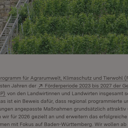
rogramm für Agrarumwelt, Klimaschutz und Tierwohl (F
Extern:
rsten Jahren der
Förderperiode 2023 bis 2027 der 
(Öffnet in neuem Fenster)
AP)
von den Landwirtinnen und Landwirten insgesamt s
 ist ein Beweis dafür, dass regional programmierte u
ungen angepasste Maßnahmen grundsätzlich attraktiv 
n wir für 2026 gezielt an und erweitern das erfolgreich
men mit Fokus auf Baden-Württemberg. Wir wollen ab