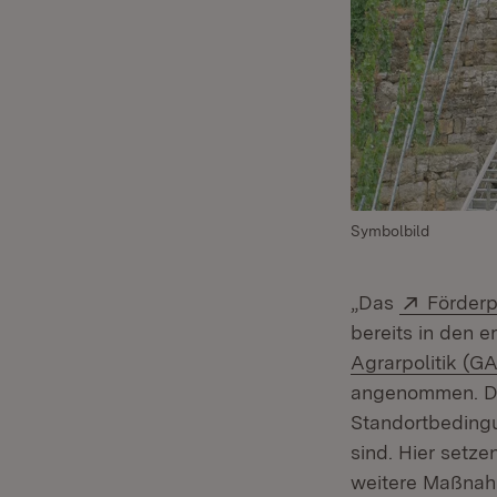
Symbolbild
Extern:
„Das
Förderp
bereits in den e
Agrarpolitik (G
angenommen. Das
Standortbeding
sind. Hier setze
weitere Maßnah