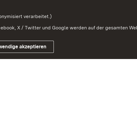
mung
nymisiert verarbeitet.)
ebook, X / Twitter und Google werden auf der gesamten Webs
Impressum
Kontakt
Benutzungshinweise
Netiqu
wendige akzeptieren