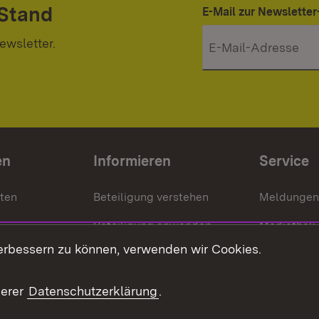
 Stand
E-Mail zur Newslett
ewsletter.
en
Informieren
Service
nten
Beteiligung verstehen
Meldungen
Beteiligung anwenden
Mediathek
erbessern zu können, verwenden wir Cookies.
ragte
Beteiligung stärken
Publikatio
Beteiligung erleben
Glossar
serer
Datenschutzerklärung
.
Beteiligung erforschen