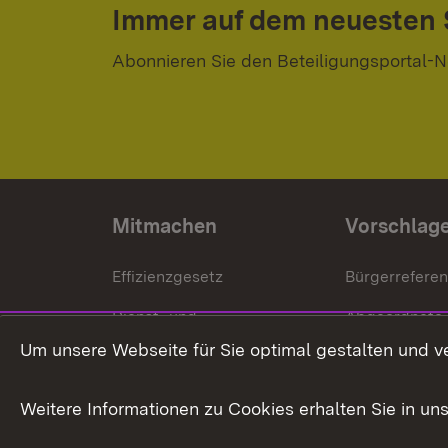
Immer auf dem neuesten
Abonnieren Sie den Beteiligungsportal-N
Mitmachen
Vorschlag
Effizienzgesetz
Bürgerrefere
Dienst- und
Abgeordnete
Versorgungsbezüge
Um unsere Webseite für Sie optimal gestalten und v
Bürgerbeauft
Kommunale Verfahren
Petition
Weitere Informationen zu Cookies erhalten Sie in un
Weitere
Volksantrag
Beteiligungsprozesse