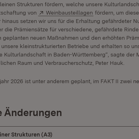
leinen Strukturen fördern, welche unsere Kulturlands
Extern:
(Öffnet in neuem 
tschaftung von
Weinbausteillagen
fördern, um diese 
 hinaus setzen wir uns für die Erhaltung gefährdeter Nu
r die Prämiensätze für verschiedene, gefährdete Rinde
en geplanten neuen Maßnahmen und den erhöhten Präm
 unsere kleinstrukturierten Betriebe und erhalten so un
he Kulturlandschaft in Baden-Württemberg“, sagte der Mi
lichen Raum und Verbraucherschutz, Peter Hauk.
jahr 2026 ist unter anderem geplant, im FAKT II zwei
e Änderungen
iner Strukturen (A3)