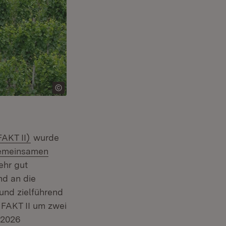
(Öffnet in neuem Fenster)
AKT II)
wurde
Gemeinsamen
ehr gut
nd an die
und zielführend
e FAKT II um zwei
 2026