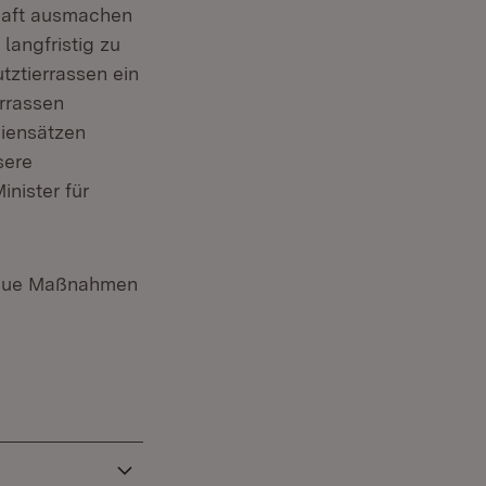
chaft ausmachen
Fenster)
langfristig zu
tztierrassen ein
rrassen
iensätzen
sere
nister für
 neue Maßnahmen