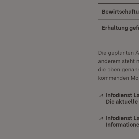
Bewirtschaftu
Erhaltung gef
Die geplanten Ä
anderem steht 
die oben genan
kommenden Mona
Extern:
Infodienst 
Die aktuelle
Extern:
Infodienst 
Information