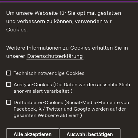
Social Media
Um unsere Webseite für Sie optimal gestalten
und verbessern zu können, verwenden wir
Facebook
Cookies.
Flickr
Weitere Informationen zu Cookies erhalten Sie in
X / Twitter
unserer
Datenschutzerklärung
.
Youtube
Technisch notwendige Cookies
Zum 
Analyse-Cookies (Die Daten werden ausschließlich
Impressum
Kontakt
anonymisiert verarbeitet.)
Benutzungshinweise
Netiquette
Drittanbieter-Cookies (Social-Media-Elemente von
Barrierefreiheit
Datenschutz
Facebook, X / Twitter und Google werden auf der
gesamten Webseite aktiviert.)
Cookies
Alle akzeptieren
Auswahl bestätigen