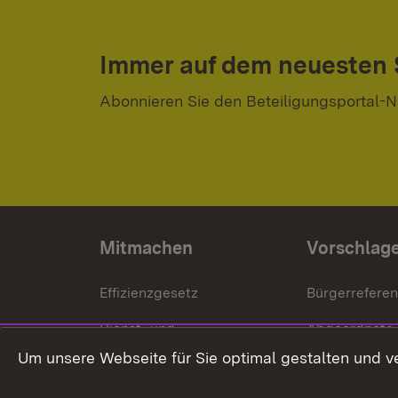
Immer auf dem neuesten
Abonnieren Sie den Beteiligungsportal-N
Mitmachen
Vorschlag
Effizienzgesetz
Bürgerrefere
Dienst- und
Abgeordnete
Versorgungsbezüge
Um unsere Webseite für Sie optimal gestalten und v
Bürgerbeauft
Kommunale Verfahren