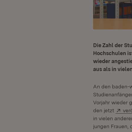
Die Zahl der S
Hochschulen is
wieder angestie
aus als in viel
An den baden-w
Studienanfänge
Vorjahr wieder 
Ext
den jetzt
ver
in vielen ander
jungen Frauen, 