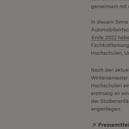
gemeinsam mit 
In diesem Sinne
Automobilwirtsc
Ende 2022 haben
Fachkräftemang
Hochschulen, U
Nach den aktuel
Wintersemester
Hochschulen ein
erstmalig an ei
der Studienanfä
angestiegen.
Extern:
Pressemittei