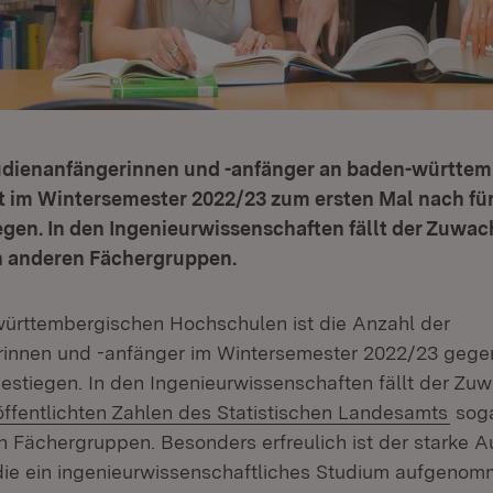
tudienanfängerinnen und -anfänger an baden-württe
t im Wintersemester 2022/23 zum ersten Mal nach fü
gen. In den Ingenieurwissenschaften fällt der Zuwac
en anderen Fächergruppen.
ürttembergischen Hochschulen ist die Anzahl der
rinnen und -anfänger im Wintersemester 2022/23 geg
gestiegen. In den Ingenieurwissenschaften fällt der Z
ern:
(Öff
öffentlichten Zahlen des Statistischen Landesamts
soga
en Fächergruppen. Besonders erfreulich ist der starke 
die ein ingenieurwissenschaftliches Studium aufgeno