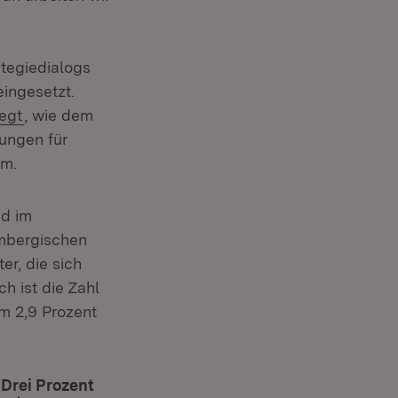
tegiedialogs
ingesetzt.
egt
, wie dem
ungen für
em.
nd im
mbergischen
r, die sich
h ist die Zahl
m 2,9 Prozent
 Drei Prozent