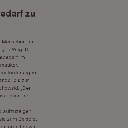
edarf zu
e Menschen für
tigen Weg. Der
tebedarf im
matiker,
rausforderungen
andel bis zur
chowski. „Der
m wachsenden
d aufzuzeigen
wie zum Beispiel
an arbeiten wir