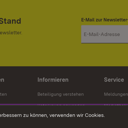
 Stand
E-Mail zur Newslett
ewsletter.
en
Informieren
Service
nten
Beteiligung verstehen
Meldungen
Beteiligung anwenden
Mediathek
erbessern zu können, verwenden wir Cookies.
ragte
Beteiligung stärken
Publikatio