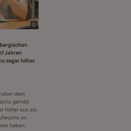
mbergischen
nf Jahren
hs sogar höher
enüber dem
uwachs gemäß
net in neuem Fenster)
r höher aus als
Aufwuchs an
mmen haben.