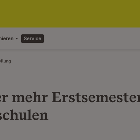
mieren
Service
eilung
r mehr Erstsemeste
chulen