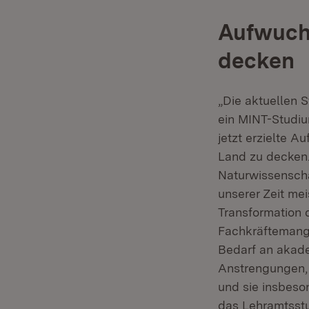
Aufwuchs
decken
„Die aktuellen 
ein MINT-Studiu
jetzt erzielte 
Land zu decken.
Naturwissenscha
unserer Zeit mei
Transformation 
Fachkräftemang
Bedarf an akade
Anstrengungen,
und sie insbeso
das Lehramtsstu