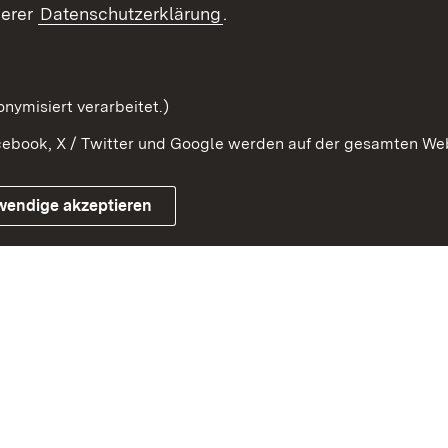
Beteiligung erleben
Glossar
serer
Datenschutzerklärung
.
Beteiligung erforschen
mung
nymisiert verarbeitet.)
ebook, X / Twitter und Google werden auf der gesamten Webs
Impressum
Kontakt
Benutzungshinweise
Netiqu
wendige akzeptieren