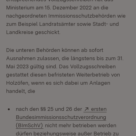
Ministerium am 15. Dezember 2022 an die
nachgeordneten Immissionsschutzbehörden wie
zum Beispiel Landratsämter sowie Stadt- und
Landkreise geschickt.
Die unteren Behörden können ab sofort
Ausnahmen zulassen, die längstens bis zum 31.
Mai 2023 gültig sind. Das Vollzugsschreiben
gestattet diesen befristeten Weiterbetrieb von
Holzöfen, wenn es sich dabei um Anlagen
handelt, die
Extern:
nach den §§ 25 und 26 der
ersten
Bundesimmissionsschutzverordnung
(Öffnet in neuem Fenster)
(BImSchV)
nicht mehr betrieben werden
dürfen beziehungsweise außer Betrieb zu