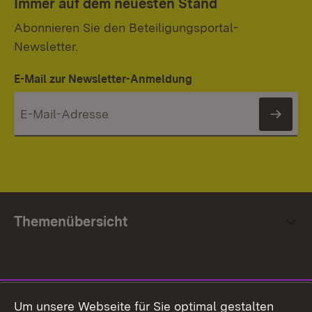
Immer auf dem neuesten Stand
Abonnieren Sie den Beteiligungsportal-
Newsletter.
E-Mail zur Newsletter-Anmeldung
News
Themenübersicht
Social Media
Um unsere Webseite für Sie optimal gestalten