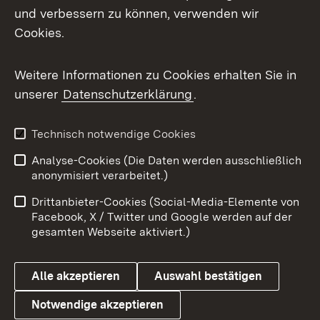
und verbessern zu können, verwenden wir
Facebook
Cookies.
Flickr
Weitere Informationen zu Cookies erhalten Sie in
X / Twitter
unserer
Datenschutzerklärung
.
Youtube
Technisch notwendige Cookies
Zum 
Analyse-Cookies (Die Daten werden ausschließlich
Impressum
Kontakt
anonymisiert verarbeitet.)
Benutzungshinweise
Netiquette
Drittanbieter-Cookies (Social-Media-Elemente von
Barrierefreiheit
Datenschutz
Facebook, X / Twitter und Google werden auf der
gesamten Webseite aktiviert.)
Cookies
Alle akzeptieren
Auswahl bestätigen
Notwendige akzeptieren
Link zum Landesportal