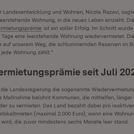
für Landesentwicklung und Wohnen, Nicole Razavi, sagte:
leerstehende Wohnung, in die neues Leben einzieht. Die
(Öffnet in neuem Fenster)
rmietungsprämie
ist ein voller Erfolg. Im Schnitt wurd
i Tage eine leerstehende Wohnung wiedervermietet. Di
te auf unserem Weg, die schlummernden Reserven im B
n jede Wohnung zählt.“
rmietungsprämie seit Juli 20
t die Landesregierung die sogenannte Wiedervermietu
se Maßnahme belohnt Kommunen, die mithelfen, länger
r zu vermieten. Das Land bezahlt dabei pro reaktivi
atskaltmieten (maximal 2.000 Euro), wenn eine Wohnu
 wird, die zuvor mindestens sechs Monate leer stand.