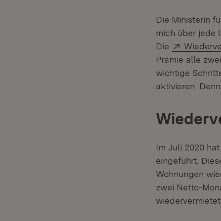
Die Ministerin 
mich über jede 
Extern:
Die
Wiederve
Prämie alle zwe
wichtige Schrit
aktivieren. Den
Wiederve
Im Juli 2020 ha
eingeführt. Die
Wohnungen wiede
zwei Netto-Mon
wiedervermietet