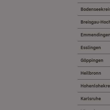
Bodenseekrei
Breisgau-Hoc
Emmendinge
Esslingen
Göppingen
Heilbronn
Hohenlohekre
Karlsruhe