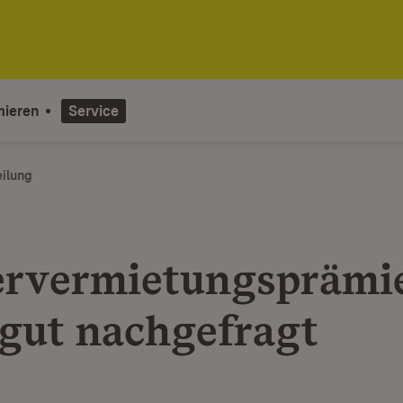
mieren
Service
eilung
rvermietungsprämi
gut nachgefragt