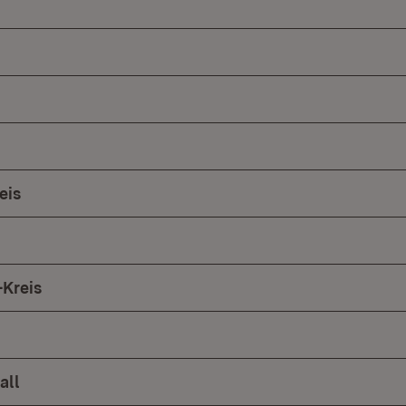
eis
Kreis
all