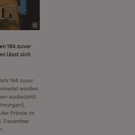
en 184 zuvor
n lässt sich
ahr 184 zuvor
rmietet worden.
en ausbezahlt.
ohnungen),
t der Prämie im
31. Dezember
n.