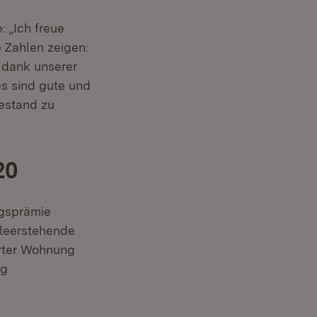
 „Ich freue
 Zahlen zeigen:
e dank unserer
es sind gute und
estand zu
20
ngsprämie
 leerstehende
erter Wohnung
ng