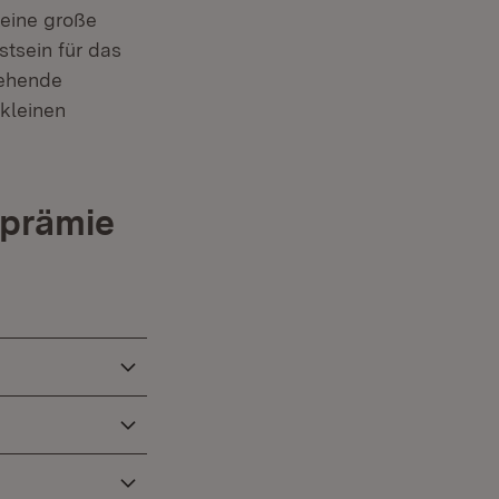
keine große
tsein für das
tehende
kleinen
sprämie