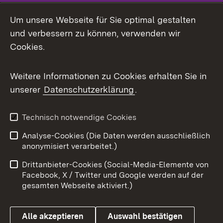
Social Media
Um unsere Webseite für Sie optimal gestalten
und verbessern zu können, verwenden wir
Facebook
Cookies.
Flickr
Weitere Informationen zu Cookies erhalten Sie in
X / Twitter
unserer
Datenschutzerklärung
.
Youtube
Technisch notwendige Cookies
Zum 
Analyse-Cookies (Die Daten werden ausschließlich
Impressum
Kontakt
anonymisiert verarbeitet.)
Benutzungshinweise
Netiquette
Drittanbieter-Cookies (Social-Media-Elemente von
Barrierefreiheit
Datenschutz
Facebook, X / Twitter und Google werden auf der
gesamten Webseite aktiviert.)
Cookies
Alle akzeptieren
Auswahl bestätigen