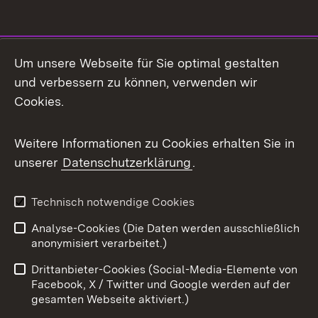
Social Media
Um unsere Webseite für Sie optimal gestalten
und verbessern zu können, verwenden wir
Facebook
Cookies.
Flickr
Weitere Informationen zu Cookies erhalten Sie in
X / Twitter
unserer
Datenschutzerklärung
.
Youtube
Technisch notwendige Cookies
Zum 
Analyse-Cookies (Die Daten werden ausschließlich
Impressum
Kontakt
anonymisiert verarbeitet.)
Benutzungshinweise
Netiquette
Drittanbieter-Cookies (Social-Media-Elemente von
Barrierefreiheit
Datenschutz
Facebook, X / Twitter und Google werden auf der
gesamten Webseite aktiviert.)
Cookies