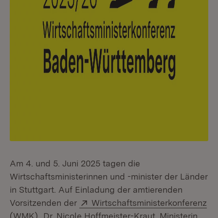
Am 4. und 5. Juni 2025 tagen die
Wirtschaftsministerinnen und -minister der Länder
in Stuttgart. Auf Einladung der amtierenden
Extern:
Vorsitzenden der
Wirtschaftsministerkonferenz
(Öffnet in neuem Fenster)
(WMK)
, Dr. Nicole Hoffmeister-Kraut, Ministerin