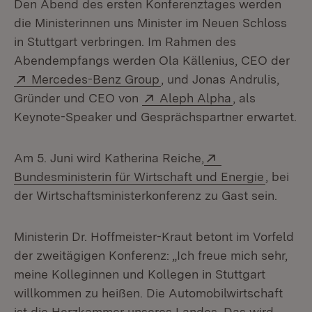
Den Abend des ersten Konferenztages werden
die Ministerinnen uns Minister im Neuen Schloss
in Stuttgart verbringen. Im Rahmen des
Abendempfangs werden Ola Källenius, CEO der
Extern:
(Öffnet in neuem Fenster)
Mercedes-Benz Group
, und Jonas Andrulis,
Extern:
(Öffnet in ne
Gründer und CEO von
Aleph Alpha
, als
Keynote-Speaker und Gesprächspartner erwartet.
Extern:
Am 5. Juni wird Katherina Reiche,
(Öffnet 
Bundesministerin für Wirtschaft und Energie
, bei
der Wirtschaftsministerkonferenz zu Gast sein.
Ministerin Dr. Hoffmeister-Kraut betont im Vorfeld
der zweitägigen Konferenz: „Ich freue mich sehr,
meine Kolleginnen und Kollegen in Stuttgart
willkommen zu heißen. Die Automobilwirtschaft
ist die Herzkammer unseres Landes. Das wird