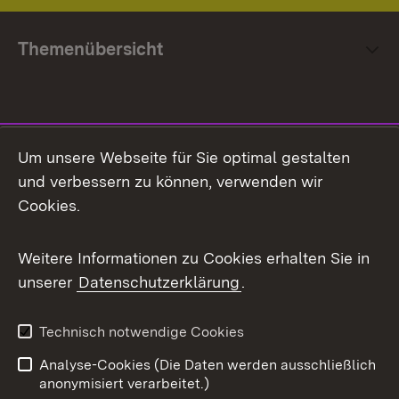
Themenübersicht
Social Media
Um unsere Webseite für Sie optimal gestalten
und verbessern zu können, verwenden wir
Facebook
Cookies.
Flickr
Weitere Informationen zu Cookies erhalten Sie in
X / Twitter
unserer
Datenschutzerklärung
.
Youtube
Technisch notwendige Cookies
Zum 
Analyse-Cookies (Die Daten werden ausschließlich
Impressum
Kontakt
anonymisiert verarbeitet.)
Benutzungshinweise
Netiquette