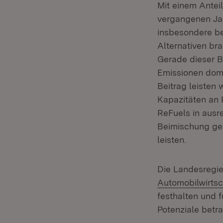
Mit einem Anteil
vergangenen Jah
insbesondere be
Alternativen br
Gerade dieser B
Emissionen dom
Beitrag leisten w
Kapazitäten an 
ReFuels in ausr
Beimischung gen
leisten.
Die Landesregi
Automobilwirts
festhalten und 
Potenziale betr