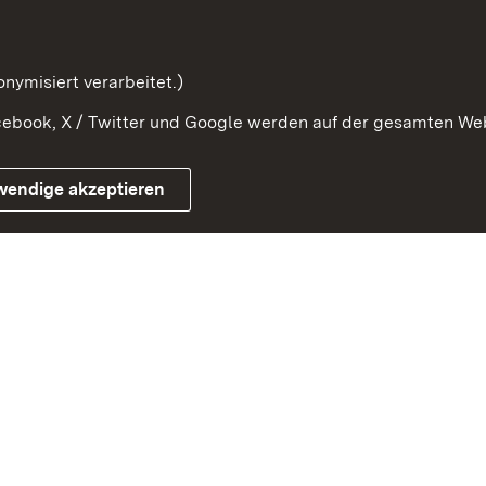
Beteiligung erforschen
mung
nymisiert verarbeitet.)
ebook, X / Twitter und Google werden auf der gesamten Webs
Impressum
Kontakt
Benutzungshinweise
Netiqu
wendige akzeptieren