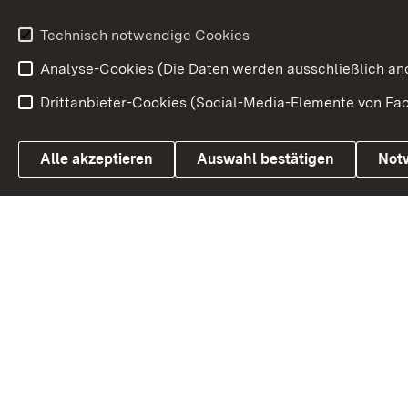
Volksantrag
Beteiligungsprozesse
Technisch notwendige Cookies
Volksabstim
Analyse-Cookies (Die Daten werden ausschließlich ano
Drittanbieter-Cookies (Social-Media-Elemente von Fac
Link zum Landesportal
Alle akzeptieren
Auswahl bestätigen
Not