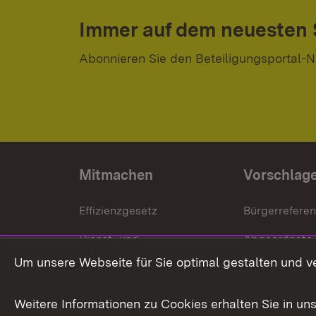
Immer auf dem neuesten
Abonnieren Sie den Beteiligungsportal-N
Mitmachen
Vorschlag
Effizienzgesetz
Bürgerrefere
Dienst- und
Abgeordnete
Versorgungsbezüge
Um unsere Webseite für Sie optimal gestalten und v
Bürgerbeauft
Kommunale Verfahren
Petition
Weitere Informationen zu Cookies erhalten Sie in un
Weitere