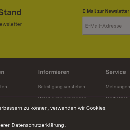
 Stand
E-Mail zur Newslett
ewsletter.
en
Informieren
Service
nten
Beteiligung verstehen
Meldungen
Beteiligung anwenden
Mediathek
erbessern zu können, verwenden wir Cookies.
ragte
Beteiligung stärken
Publikatio
Beteiligung erleben
Glossar
serer
Datenschutzerklärung
.