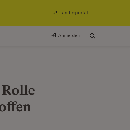
Extern:
Landesportal
(Öffnet in neuem Fe
Anmelden
 Rolle
offen