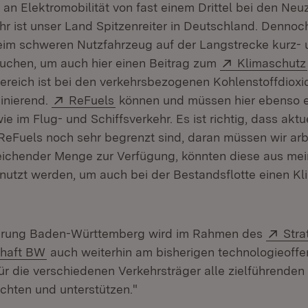
 an Elektromobilität von fast einem Drittel bei den Ne
r ist unser Land Spitzenreiter in Deutschland. Dennoc
im schweren Nutzfahrzeug auf der Langstrecke kurz- un
Extern:
auchen, um auch hier einen Beitrag zum
Klimaschutz
ereich ist bei den verkehrsbezogenen Kohlenstoffdiox
Extern:
(Öffnet in neuem Fenster)
inierend.
ReFuels
können und müssen hier ebenso e
ie im Flug- und Schiffsverkehr. Es ist richtig, dass aktu
ReFuels noch sehr begrenzt sind, daran müssen wir arb
eichender Menge zur Verfügung, könnten diese aus mei
utzt werden, um auch bei der Bestandsflotte einen Kl
Exte
erung Baden-Württemberg wird im Rahmen des
Stra
(Öffnet in neuem Fenster)
chaft BW
auch weiterhin am bisherigen technologieoffe
für die verschiedenen Verkehrsträger alle zielführende
achten und unterstützen."