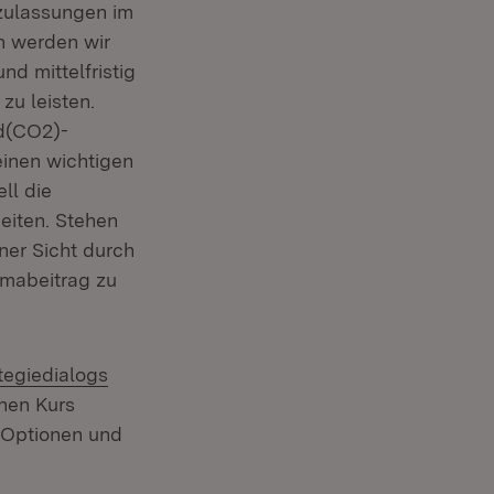
uzulassungen im
h werden wir
d mittelfristig
(Öffnet in neuem Fenster)
zu leisten.
id(CO2)-
inen wichtigen
ell die
eiten. Stehen
ner Sicht durch
imabeitrag zu
rn:
tegiedialogs
nen Kurs
n Optionen und