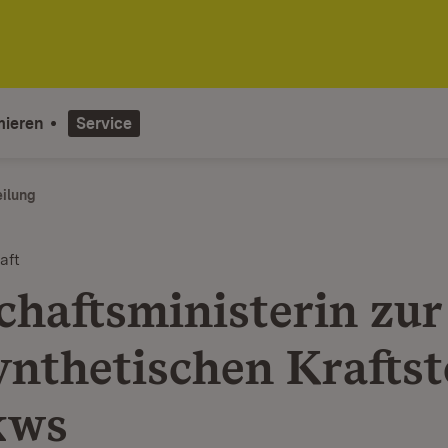
mieren
Service
eilung
aft
chaftsministerin zur
ynthetischen Kraftst
kws