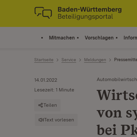
Zum Inhalt springen
Link zur Startseite
Mitmachen
Vorschlagen
Infor
Startseite
Service
Meldungen
Pressemitt
Automobilwirtsch
14.01.2022
Wirts
Lesezeit: 1 Minute
Teilen
von s
Text vorlesen
bei P