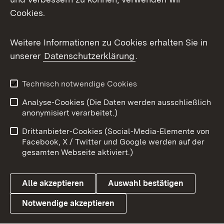
Cookies.
Flickr
Weitere Informationen zu Cookies erhalten Sie in
X / Twitter
unserer
Datenschutzerklärung
.
Youtube
Technisch notwendige Cookies
Zum 
Analyse-Cookies (Die Daten werden ausschließlich
Impressum
Kontakt
anonymisiert verarbeitet.)
Benutzungshinweise
Netiquette
Drittanbieter-Cookies (Social-Media-Elemente von
Barrierefreiheit
Datenschutz
Facebook, X / Twitter und Google werden auf der
gesamten Webseite aktiviert.)
Cookies
Alle akzeptieren
Auswahl bestätigen
Notwendige akzeptieren
Link zum Landesportal